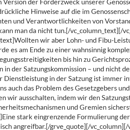
n Version der Förderzweck unserer Genosse
rückliche Hinweise auf die im Genossensch
ten und Verantwortlichkeiten von Vorstand 
kann man da nicht tun.[/vc_column_text][/v
ext]Wollten wir aber Lohn- und Fibu-Leistu
rde es am Ende zu einer wahnsinnig kompl
ungsstreitigkeiten bis hin zu Gerichtspro
 in der Satzungskommission – und nicht d
 Dienstleistung in der Satzung ist immer i
rigens auch das Problem des Gesetzgebers un
n wir ausschalten, indem wir den Satzungs
herheitsmechanismen und Gremien sicherste
Eine stark eingrenzende Formulierung der 
tisch angreifbar.[/grve_quote][/vc_column][