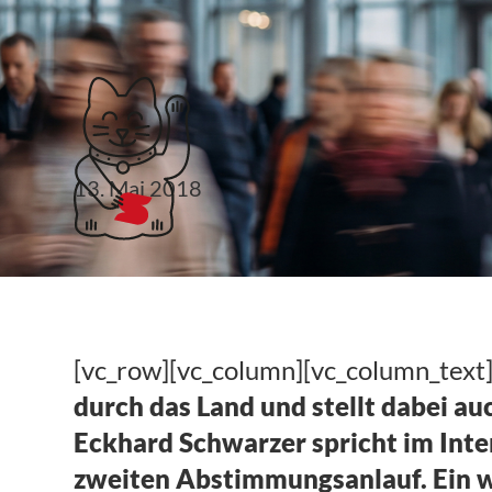
Klubticket buchen
13. Mai 2018
Eckhard Schwarzer ü
Plattformstrategie
[vc_row][vc_column][vc_column_text
durch das Land und stellt dabei au
Eckhard Schwarzer spricht im Int
zweiten Abstimmungsanlauf. Ein we