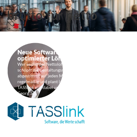
brutto für netto
Neue Software zur Planung netto-
optimierter Löhne: TASSlink
Wer es mit der Nettolohn-Optimierung ernst meint,
schöpft die Gestaltungsmöglichkeiten des EStG
abgestimmt auf jeden Mitarbeiter aus, kontrolliert
regelmäßig und plant langfristig. Die Software
TASSlink soll dabei unterstützen. TASSlink-Entwickler
Georg …
Weiterlesen