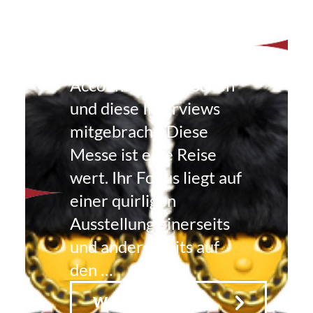
Rundgang
Claas hat mit
ongress,
Ausstellern auf der
Accountex gesprochen
und diese Interviews
mitgebracht. Diese
Messe ist eine Reise
wert. Ihr Fokus liegt auf
einer quirligen
Ausstellung einerseits
und andererseits auf
den …
Weiterlesen