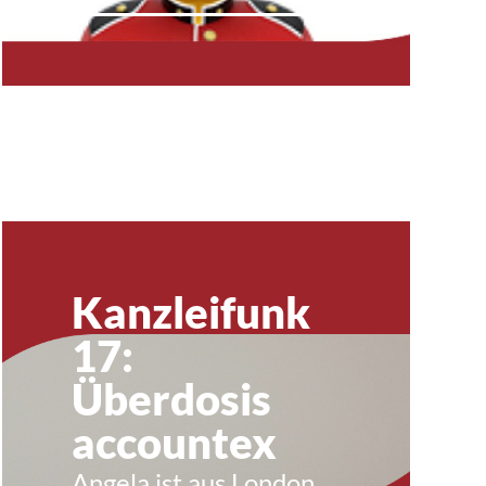
Kanzleifunk
17:
Überdosis
accountex
Angela ist aus London