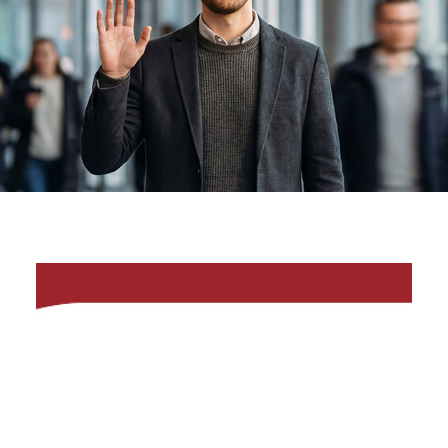
Kanzleifunk
67:
Accountex-