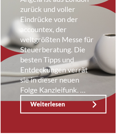
zurück und voller
Eindrücke von der
accountex, der
weltgrößten Messe für
Steuerberatung. Die
besten Tipps und
Entdeckungen verrät
sie in dieser neuen
Folge Kanzleifunk. …
Weiterlesen