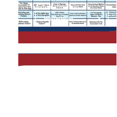
Automation von …
Weiterlesen
Kanzleifunk
40: StB
Hubert Gaun
– Unser
Mann in