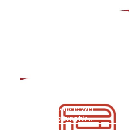
London
StB Hubert Gaun
betreibt eine Kanzlei
im österreichischen
Kufstein. Mit drei
Mitarbeitern war er auf
der Accountex in
London und berichtet
davon. Das Fazit einer
mitreisende
Angestellten: Wer
Buchhaltung für …