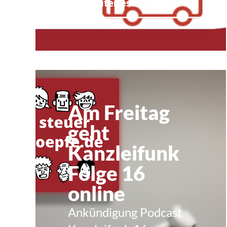
Weiterlesen
Am Freitag
geht
Kanzleifunk
Folge 16
online
Ankündigung Podcast