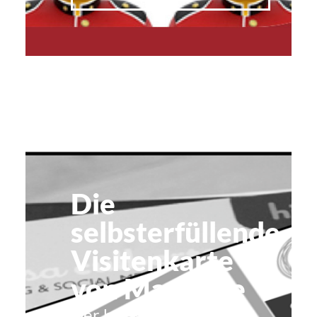
Die
selbsterfüllende
Visitenkarte
von Mark Lee
Der britische