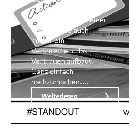
Kanzleiberater Mark
Lee übergibt mit seiner
Visitenkarte auch
immer ein
Versprechen, das
Vertrauen aufbaut.
Ganz einfach
nachzumachen. …
Weiterlesen