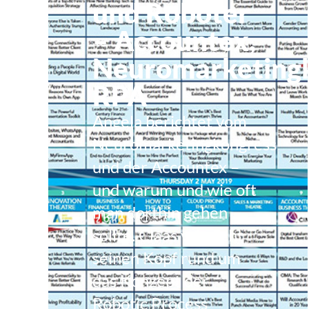
und Roboter
– Accountex,
Neuromarketingk
RPA
Angela berichtet vom
Neuromarketingkongress
und der Accountex –
und warum und wie oft
man dorthin gehen
sollte. Claas versucht
seinen Kopf rund um
das Konzept der
Robotic Process