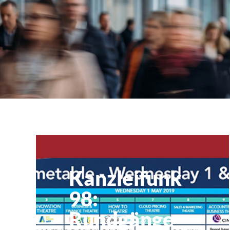
Klubticket buchen
accountex
Kanzleifunk
98:
Rundgänge