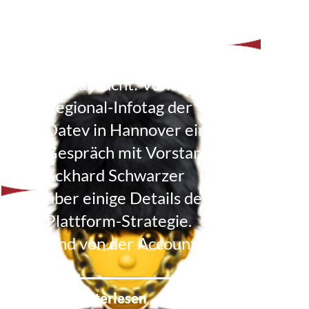
Majestät
Claas war unterwegs
und hat Souvenirs
mitgebracht: Von dem
Regional-Infotag der
Datev in Hannover ein
Gespräch mit Vorstand
Eckhard Schwarzer
über einige Details der
Plattform-Strategie.
Und von der Accountex
in …
Weiterlesen