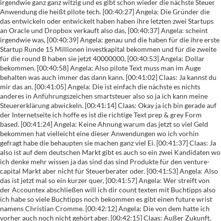
ps an Oracle und Dropbox verkauft also das, [00:40:37] Angela: scheint irgendwie was, [00:40:39] Angela: genau und die haben für die ihre erste Startup Runde 15 Millionen investkapital bekommen und für die zweite für die round B haben sie jetzt 40000000, [00:40:53] Angela: Dollar bekommen. [00:40:58] Angela: Also pilote Text muss man im Auge behalten was auch immer das dann kann. [00:41:02] Claas: Ja kannst du mir das an. [00:41:05] Angela: Die ist einfach die nächste es nichts anderes in Anführungszeichen smartsteuer also so ja ich kann meine Steuererklärung abwickeln. [00:41:14] Claas: Okay ja ich bin gerade auf der Internetseite ich hoffe es ist die richtige Text prep & grey Form based. [00:41:24] Angela: Keine Ahnung warum das jetzt so viel Geld bekommen hat vielleicht eine dieser Anwendungen wo ich vorhin gefragt habe die behaupten sie machen ganz viel Ei. [00:41:37] Claas: Ja also ist auf dem deutschen Markt gibt es auch so ein zwei Kandidaten wo ich denke mehr wissen ja das sind das sind Produkte für den venture-capital Markt aber nicht für Steuerberater oder. [00:41:53] Angela: Also das ist jetzt mal so ein kurzer quer, [00:41:57] Angela: Wer streift von der Accountex abschließen will ich dir count texten mit Buchtipps also ich habe so viele Buchtipps noch bekommen es gibt einen future wrist namens Christian Cromme. [00:42:12] Angela: Die von dem hatte ich vorher auch noch nicht gehört aber. [00:42:15] Claas: Außer Zukunft. [00:42:16] Angela: EBook geschrieben natürlich bestellt wie gesagt hat sie alle noch nicht gelesen kommt noch human ification, [00:42:23] Angela: und der hat ein schönes Zitat das hat mir gut gefallen bei we don't live in a time of change but in a change of times, [00:42:33] Angela: Und und dann noch also, [00:42:38] Angela: und alles nicht schon uns unter number Business the digit of the pace Set Assunta Roller gibt's auch The accountant Millionärsclub, [00:42:48] Angela: gibt ein Buch + du kannst wirklich in Millionärsclub der Steuerberater. [00:42:54] Angela: Eintreten muss nicht aufgenommen werden und dann mehr hast du Zugang zu exklusiven Material und Co schönes Verkaufshütte. [00:43:04] Claas: Okay ja nur her damit ich packe das alles in schon. [00:43:08] Angela: Genau ja und passend dazu kannst du jetzt ja von Leipzig und dem Steuerberater erzählen oder. [00:43:16] Claas: Ich wollte eigentlich noch ein bisschen auf der Kontext rum reiten aber dachte ich warte bis du irgendwie eine absaugen nach München machst also was glaubst also wie ich war jetzt auch da [00:43:27] Claas: ich bin tatsächlich interessant, [00:43:29] Claas: ist es eins-zu-eins relevant für den deutschen Markt wäre meine Frage an dich und die andere wäre noch wie oft soll man sich so eine Accountex. [00:43:40] Angela: Also ist es nicht eins-zu-eins relevant für den deutschen Markt ich denke jeder der dahin geht ach so habe ich gar nicht gesagt ich habe natürlich vier Menschen getroffen, [00:43:50] Angela: deutschsprachige die wegen Kanzleifunk berichten dorthin gekommen sind aber wie immer Österreicher also kein. [00:44:01] Claas: Papa Hubert wieder da. [00:44:02] Angela: Hubert war nicht da aber sehr nett ich hoffe ich darf das sagen von der articon Thomas Seel, [00:44:08] Angela: seit Jahren nicht mehr gesehen da mal wieder getroffen das war sehr schön der war mit dem Kollegen dort Michl Müller und zwei Steuerberater einer aus Graz aus und einer aus Linz [00:44:19] Angela: mit den ich mich mit einmal mich Unterhalt mit dem anderen die Cordula dir da einfach auch sich ein bisschen, [00:44:24] Angela: ja ist aber Impulse was passiert so in der in der Weltauswahl außer der außerhalb der Blase Deutschland und dieses, [00:44:36] Angela: einfach mal die dieses Feeling dort wie ticken die wie denken die natürlich gibt's, [00:44:42] Angela: vergleichbare Themen es war auch großes Thema die Millennials die Jungen [00:44:51] Angela: Fachkräftemangel und wie löst man den es kam zum Thema Spezialisierung waren mehrere Vorträge dich ganz interessant fand [00:45:00] Angela: Und und Marketingthemen da kann man sich auch viele Punkte Social-Media-Marketing z.b. für die eigene Kanzlei holen, [00:45:10] Angela: durchaus Anregungen dabei des technische und des Abwicklung. [00:45:16] Angela: Ja man sieht dann eben wie bei diesem openbanking Thema was wird auf uns zukommen vielleicht eben noch nicht in den diesen zwei Jahren bei predictive Analytics vom, [00:45:26] Angela: und diesmal halt Circle vielleicht ist es dann hier erst in drei bis fünf aber je mehr ich von solchen Dingen und Themen weiß desto besser kann ich meine Kanzlei halt jetzt schon mal gedanklich und und praktisch darauf vor. [00:45:41] Claas: Denke auch es ist nicht übertragbar was man da sieht es ist hilft Dir nicht bei deinen Alltagsprobleme aber es ist ein interessanter Blick über den Tellerrand und und London ist ja sowieso mal als, [00:45:53] Claas: Heinz ist das eine beschäftigt hat und ja das ist tatsächlich sehr belebend das man mit zum finde da kann man alle paar Jahre alle paar Jahre mal hin düsen. [00:46:04] Claas: Und sich das geben. [00:46:05] Angela: Und weil du gesagt hast wie oft sollen wir das machen also ich hatte noch mal geguckt das erste Mal als wir dort waren das ist auch schon vor drei Jahren gewesen. [00:46:15] Angela: Und ja ich sage mal dessen. [00:46:17] Angela: Jedes Jahr muss man da nicht hin ich glaube da wiederholt sich dann das eine oder andere doch zu sehr aber so alle 2-3 Jahre ist es eine eine wunderbare Veranstaltung um sich wir frischen Wind um die Ohren wehen zu lassen. [00:46:32] Werbung: Ein Hinweis noch auf die Steuer kaputt jetzt mit den steuerköpfe die jetzt bieten Ihnen Anbieter verschiedener Lösungen Sonderkonditionen, [00:46:40] Werbung: das heißt Sie können zu günstigen Preisen die Produkte dort mal ausprobieren, [00:46:44] Werbung: dort tummeln sich eine ganze Menge von Anbietern haben wir z.b. den honorarrechner von Text Igel wir haben Edenred one mit dem Mitarbeiter benefits wir haben Video Fortbildung von e-wise DWS gutachtendienst, [00:46:56] Werbung: ich bin ein sehr attraktiv und dir muss ich sagen die Datenschutz helfer.de die sich mit zur Datenschutz Willi Kanzleifunk sorgen lexoffice macht, [00:47:04] Werbung: ebay genauso wieder Steuerbüro online control die Steuerberater Verrechnungsstelle und natürlich die Erfolgs Prozesse von der Mario Tutas sind dort auch zu finden. [00:47:14] Werbung: Der Ablauf ist immer der gleiche sie schauen sich an was ihr interessiert registrieren sich dann dort an Ort und Stelle in einem Kontaktformular mit Name und Kontaktdaten die Daten gehen an den Anbieter der meldet sich bei ihnen und schon, [00:47:26] Werbung: sind Sie in der Lage die Sonderkonditionen in Anspruch nehmen zu können und wenn sich dort ein bisschen umschauen dann werden Sie sehen dass das sehr attraktive Angebote dabei sind, [00:47:36] Werbung: gerade wenn man sich umschauen möchte und überlegt welche Tourist Empfang jetzt weiterhelfen in Zeiten der Digitalisierung, [00:47:42] Werbung: sparkasse.de dort ist das ganz leicht zu finden unter dem Stichwort Deals und wäre es gerne in der Adresszeile ausschreiben will steuerköpfe. De Schrägstrich die jetzt also mein herzlichen Dank an alle Anbieter für die Unterstützung des Kanzleifunk Sohn von steuerköpfe de. [00:47:57] Claas: Gut dann machen wir einen Zwischenstopp in Leipzig oder willst du direkt weiter nach München Düsen. [00:48:01] Angela: Nee mach mal Zwischenstopp in line. [00:48:03] Claas: Okay also ich hoffe ich werde dem guten Mann hier gerecht wenn ich das für ihn erzähle. [00:48:09] Claas: Und ich habe ihm auch schon gesagt er muss im er musste den Kanzleifunk kommen und das alles noch mal erzählt mein paar Wochen hat sich Steuerberater Marcus Ferchland aus aus Leipzig an mich gewendet und hat gesagt ich habe hier. [00:48:21] Claas: Anwendungen entwickeln lassen und das ist ganz interessant und was das alles mit mir gemacht hat würde ich gerne mal erzählen und das Ergebnis lässt sich nachlesen auf steuerköpfe de kommt es durch in die in die schauen ob es ein längeres Interview mit ihm, [00:48:34] Claas: das überschrieben ist mit das macht jetzt in so bad, [00:48:37] Claas: und die Ausgangslage war einfach er hat eigentlich eine ziemlich gewöhnliche Kanzlei wenn du es so sagen willst eine Handvoll Angestellte in Leipzig und noch eine Niederlassung in München. [00:48:50] Claas: Und irgendwann war war die ganze Mannschaft einfach nur noch genervt alle das Gefühl hatten sie sie rudern den ganzen Tag. [00:48:59] Claas: Aber abends wissen sie nicht so richtig was was geschafft habe und er sagte das liegt zum Teil daran dass einfach gibt Programm Benutzung so viele, [00:49:08] Claas: Verwaltung schritte und klick hier und warten und noch mal klicken und wieder auswählen hat dass du irgendwann das Gefühl hast du bist nur noch mit Programme Geschäft Bedienung beschäftigt. [00:49:19] Claas: Und wenn es gibt eine Technologie die genau das aufs Korn nimmt und hat er sich schlau gemacht. [00:49:27] Claas: Und hat sich ein entsprechendes Programm entwickeln lassen der diese diese softwarebasierte, [00:49:33] Claas: hauptsächlich auf einer Technologie die nennt sich screenscraping das heißt die Software guckt sich auf deinen Bildschirm an und guckt wo essen Menü dass ich aufrufen kann wo es eine Schaltfläche wo es ein Textfeld wo ich was eingeben kann und, [00:49:48] Claas: klickt und und Tipp dann halt für dich natürlich nach deinen Vorgaben und die hat er sich programmieren lassen das, [00:49:56] Claas: Ergebnis ist dass er jetzt ein Programm in seiner Kanzlei laufen hat dass die Produktivität oder die Arbeitsleistung von eineinhalb Vollzeitstellen hat. [00:50:08] Claas: Ziemlich gewaltig ist. [00:50:10] Claas: Am das ist aber im Grunde nur der letzte Schritt damit du das überhaupt einsetzen kannst musst du mit dem ganzen Chaos in einer Kanzlei aufräumen und das hat er auch nach und nach getan. [00:50:21] Claas: Am Salzach das ist wenn du mal guckst wie eigentli