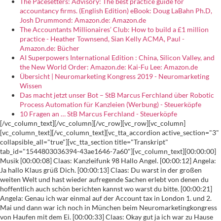
The Pacesetters: Advisory: The best practice guide for
accountancy firms. (English Edition) eBook: Doug LaBahn Ph.D,
Josh Drummond: Amazon.de: Amazon.de
The Accountants Millionaires’ Club: How to build a £1 million
practice - Heather Townsend, Sian Kelly ACMA, Paul -
Amazon.de: Bücher
AI Superpowers International Edition : China, Silicon Valley, and
the New World Order: Amazon.de: Kai-Fu Lee: Amazon.de
Übersicht | Neuromarketing Kongress 2019 - Neuromarketing
Wissen
Das macht jetzt unser Bot – StB Marcus Ferchland über Robotic
Process Automation für Kanzleien (Werbung) - Steuerköpfe
10 Fragen an … StB Marcus Ferchland - Steuerköpfe
[/vc_column_text][/vc_column][/vc_row][vc_row][vc_column][vc_column_text][/vc_column_text][vc_tta_accordion active_section="3" collapsible_all="true"][vc_tta_section title="Transkript" tab_id="1544803036394-43ae1646-7a60"][vc_column_text][00:00:00] Musik [00:00:08] Claas: Kanzleifunk 98 Hallo Angel. [00:00:12] Angela: Ja hallo Klaus grüß Dich. [00:00:13] Claas: Du warst in der großen weiten Welt und hast wieder aufregende Sachen erlebt von denen du hoffentlich auch schön berichten kannst wo warst du bitte. [00:00:21] Angela: Genau ich war einmal auf der Account tax in London 1. und 2. Mai und dann war ich noch in München beim Neuromarketingkongress von Haufen mit dem Ei. [00:00:33] Claas: Okay gut ja ich war zu Hause ich habe auf die Möbel aufgepasst aber ich war zumindest gedanklich in Leipzig beim sehr interessanten Steuerberater der sich um seine DATEV-Programme gekümmert hat das kann ich noch mal kurz erzählen. [00:00:47] Claas: Okay aber wann du mal an mit der Account Text das ist die weltgrößte Messe für Buchhaltung Steuerberatung. [00:00:54] Angela: Also weltgrößte Europas größte Messe aber sie haben auch in Amerika Ableger also wär lieber Amerika möchte könnte auch dorthin [00:01:04] Angela: das war mir zu weit Flug technisch ja aber zwei Tage vollgepackt der Wahnsinn ich habe im Nachgang gelesen [00:01:14] Angela: 8000 Teilnehmer über die zwei Tage sind zur Größenordnung 200 Aussteller und der [00:01:21] Angela: absolute ja gut die und meine Herausforderung war es ist haben 170 Vorträge in 10 verschiedenen Boots heißt das Rückreise kann man du kennst das ja du warst ja schon mal da hat er stattgefunden [00:01:34] Angela: und ich habe sage und schreibe 13 geschafft mir geht einfach mit. [00:01:40] Claas: Und danach hast du Karpaltunnelsyndrom in der Handgelenk gehabt oder vom mitschreiben. [00:01:45] Angela: Ja das irre ist für jeden der das auch mal live erleben will und das kann ich echt nur empfehlen, [00:01:54] Angela: es ist eine Lautstärke in diesen dieser Halle also in jedem einzelnen Boot die sind offen, [00:02:01] Angela: nach vorne und nach oben und man hört einfach die gesamt Messe Geräusche ständig und das ist erfordert eine Konzentration weil es kann sich ja auch noch auf englisch. [00:02:12] Angela: Also ich war ja mit Kordula dort und wir sind abends dann noch essen gegangen aber in der Nähe weil wir gesagt im SW glaube ich sind um 9 Uhr Volker erschöpft ins Bett. [00:02:26] Claas: Okay ja man kann ja ich war auch da einmal und ich muss sagen hat mir sehr gut gefallen man kann es nicht so richtig vergleichen mit deutschen Messen es ist. [00:02:36] Claas: Das ist unheimlich viel los es ist sehr viel enger es ist nicht so dass da so breite Bahn zwischen den Ständen sind wo du und wie flanieren kannst das ist ein Geschiebe wie im Schlussverkauf und ja der erlernbar ist beachtlich, [00:02:51] Claas: die ganzen kleinen abgetrennten Kämmerchen die haben ja auch Ali sprechen auch alle noch in ein Mikrofon und bescheiden sich da gegenseitig. [00:03:00] Angela: Das beste beim allerersten Auftakt Vortrag den ich gehört habe hat dann im Hintergrund das war in der Nähe von, [00:03:08] Angela: verstand und ich haben gerade so eine Party gemacht und dann schaltet unfassbar laute Discomusik ständig so dass sogar die [00:03:16] Angela: Referentin ihr Micro ins Mikro geschrien hat das bitte, [00:03:22] Angela: aktuell sehr lustig aber ich habe mitgebracht für die für die Show Notes ich habe einen 2 minütigen Rundgang Film mit so einer kleinen Kamera geht, [00:03:34] Angela: hört man auch die Hintergrundgeräusche also das darfst du dann in die Shownotes packen und ich hoffe niemand aus England sieht es und fühlt sich dsgvo mäßig. [00:03:44] Angela: Belästigt wird achso ja das ist Castaneda kann sich jedermann kurzen Eindruck verschaffen das war ich. [00:03:53] Claas: Was auch ganz was ich ganz interessant hatte diese diese Boots diese Kämmerchen die sind ringsrum an den Wänden sozusagen dieses großen Saals, [00:04:02] Claas: und in der Mitte sind die Aussteller und es gibt so viele Veranstaltungen, [00:04:07] Claas: also was ich bei steuerberatertag in sowas da ist das alles sehr viel gesitteter und ruhiger Hermann geht in irgendeinem gesonderten Raum und warte bis alle da sind am Ende zu Tür zugemacht und da ist es wirklich mehr so, [00:04:18] Claas: Marktplatz Atmosphäre aber es gibt unheimlich viele Vorträge das hatte mich erstaunt also das ist auch ein Unterschied, [00:04:26] Claas: zudem zu dem deutschen Veranstaltungen gut aber was hast du denn da so wen hast du mitgenommen was hast Du erlebt. [00:04:33] Angela: Also ich ich bringe aber noch ein paar Highlights zu von allem des schaffe schaffe ich ja gar nicht hier zu berichten ich habe übrigens mit Roller dann sogar ein Webinar dazu gemacht knapp zwei Stunden [00:04:43] Angela: wo werden Delfine Leuten unsere Eindrücke erzählt haben ich versuche ja mal so meine drei bis vier Highlights raus zugreifen [00:04:52] Angela: war das eine [00:04:55] Angela: wann Vortrag zum Thema artificial intelligence also künstliche Intelligenz und Hype oder nicht Hype war insofern sehr spannend für mich da würde ich weiß nicht ob du das kennst, [00:05:08] Angela: Gartner Hype cycle vorgestellt sagt dir das was. [00:05:13] Claas: Ist das diese Kurve dass ich eine neue Technologie kommt und dann Springseil auf und denke nur a damit fliegen wir zum Mars und dann setzt du eine gewisse Ernüchterung ein weil man merkt es geht doch nicht und dann kam aber die Idee waren. [00:05:28] Claas: Möglichkeiten sat Technologien dann geht die Kurve wieder hoch. [00:05:31] Angela: Genau richtig und diese diese Gartner dieses ist ein Forschungsinstitut. [00:05:38] Angela: Ich habe das schon mal gehört davon aber mir war das nicht gar nicht so bewusst dass es ziemlich, [00:05:43] Angela: Flug und es ist auch eine renommierte Firma es ist nicht irgendwie so Hokuspokus Kristallkugel das ist wirklich dieses diese Kurve von dir du gerade geschrieben hast ich packe auch mal so ein Bild in die Schule und glaube ich [00:05:55] Angela: Mit Dessert deutlicher wird bestimmte Technologien die haben immer einen Auslöser Entwickler. Dann kommt der peek also die Spitze [00:06:05] Angela: der Hyper alle [00:06:07] Angela: 20 da die sind ist da Heilsbringer dann kommt die Ernüchterung Phase dann gibt's den langsamen Anstieg wo [00:06:15] Angela: die Entwicklung, [00:06:17] Angela: reell wird und irgendwann dann das Plateau auf productivité heißt das wo das ganze sich dann etabliert hat und auch wirtschaftlich für die Firmen die das machen rechnet. [00:06:30] Claas: Und wo sind wir jetzt mit der AI. [00:06:33] Angela: Ja die warte mal die habe ich jetzt natürlich nicht nicht in der Moment da muss ich kurz auf meinem Bild, [00:06:40] Angela: wie wird 2030 plus, [00:06:44] Angela: Jan peak of dem das Plateau der Produktivität erreichen sagen die, [00:06:50] Angela: und was sich aber spannend fand der Vortragende hat es dann auch auf die Steuerberater Welt bezogen dies nennt diesen cycle und der sagt für die blockchain [00:07:03] Angela: Technologien werden 2026 [00:07:07] Angela: in die Produktivität modus übergehen und was was ich bemerkenswert finde dieses predictive Analytics also diese vor [00:07:16] Angela: ausschauende Analysen die natürlich auch künstliche Intelligenz im Bauch haben die wird es ab 2022 schon geschafft haben auf das Plateau de product. [00:07:28] Angela: Das fand ich gut und virtuelle Assistentin werden auch in den nächsten zwei bis fünf Jahren schon auf diesem Plateau sein fand ich auch. [00:07:37] Angela: Nachdenkenswert im Sinne von das geht schnell genau und. [00:07:45] Angela: Was der denn in seinem Vortrag noch natürlich zu, [00:07:48] Angela: gegeben hat ist wenn von künstliche Intelligenz geredet wird sind zwei Sachen kritisch zu hinterfragen das eine ist von ich glaube, [00:07:59] Angela: sag mir mal von von den vielen Start-ups die heutzutage künstliche Intelligenz Produkte entwickeln, [00:08:07] Angela: sind maximal ein Viertel tatsächlich mit künstliche Intelligenz beschäftigt und die anderen zusammen nur Geld ein, [00:08:16] Angela: habe ich kann die Beispiel nicht mehr wiedergeben aber er hat es halt sehr anschaulich erklärt das, [00:08:23] Angela: das viele Startups eineinhalb machen und und behaupten sie würden an den Themen arbeiten aber es ist noch es ist nicht wirklich künstliche Intelligenz ddda, [00:08:35] Angela: auf dem Zettel haben seine Forschungen drüber das war das eine und. [00:08:42] Angela: Der zweite wo er sagt ist und da kommt die Steuerberater wieder ins Spiel. [00:08:49] Angela: 75% der Daten die für predictive Analytics zur Verfügung stehen sind fraglich weil möglicherweise falsch. [00:09:00] Angela: Und des ist noch durch die große Herausforderung weil wenn du mit irgendwelchen Annahmen, [00:09:06] Angela: vorhersagen prognostiziert und die Annahmen, [00:09:10] Angela: sind falsch berechnet dann ist natürlich die Vorhersage völliger Blödsinn und da sagt er das wird in großer Geschäftszweig sehe ich auch so haben wir auch ein paar mal hier schon drüber geredet für Steuerberater soll ich mal die, [00:09:24] Angela: Zahlenwerk oder diese Vorhersagen auf ihre Richtigkeit kann man nicht sagen aber. [00:09:33] Claas: Schon gucken ob sie ja richtig sind ob sie ob sie sinnvoll er. [00:09:35] Angela: Sie finden machen ob sie Sinn machen und ob eventuell Daten zugrundeliegende eben Touch sind und des das wird noch eine spannende Herausforderungen an der Stelle. [00:09:46] Claas: Ich muss sagen. [00:09:51] Claas: Sterberate denken der sich sehr damit beschäftigt mit diesem ganzen Datenanalysen und wenn man das so sieht dargestellt sie dann, [00:10:01] Claas: werden ganz schnell immer auf welche Grafiken hin und her geschoben und am besten noch mit der Hand wie impfe und Minority Report, [00:10:09] Claas: und er sagte mal Wer wischt hat noch nie Datenanalyse gemacht, [00:10:13] Claas: also da ist doch man sitzt über Tabellen und guckt nach und überlegt ob das