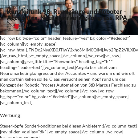
Kanzleifunk 98: Rundgänge und Roboter –
Accountex, Neuromarketingkongress, RPA
05. Juli 2019
[vc_row bg_type="color" header_feature="yes" bg_color="#ededed"]
[vc_column][vc_empty_space]
[vc_raw_html]JTNDc2NyaXB0JTIwY2xhc3MlM0QlMjJwb2RpZ2VlL
[/vc_raw_html][vc_empty_space][/vc_column][/vc_row][vc_row]
[vc_column][grve_title title="Shownotes" heading_tag="h1"
heading="leader-text"][vc_column_text]Angela berichtet vom
Neuromarketingkongress und der Accountex – und warum und wie oft
man dorthin gehen sollte. Claas versucht seinen Kopf rund um das
Konzept der Robotic Process Automation von StB Marcus Ferchland zu
bekommen.[/vc_column_text][/vc_column][/vc_row][vc_row
bg_type="color" bg_color="#ededed"][vc_column][vc_empty_space]
[vc_column_text]
Werbung
Steuerköpfe-Sonderkonditionen bei diesen Anbietern:[/vc_column_text]
[rev_slider_vc alias="dk"][vc_empty_space][/vc_column][/vc_row]
[vc_row][vc_column]