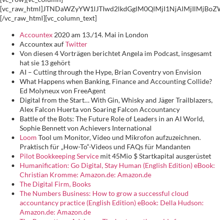
[vc_raw_html]JTNDaWZyYW1lJTIwd2lkdGglM0QlMjI1NjAlMjIlM
[/vc_raw_html][vc_column_text]
Accountex
2020 am 13./14. Mai in London
Accountex auf
Twitter
Von diesen 4 Vorträgen berichtet Angela im Podcast, insgesamt
hat sie 13 gehört
AI – Cutting through the Hype, Brian Coventry von Envision
What Happens when Banking, Finance and Accounting Collide?
Ed Molyneux von FreeAgent
Digital from the Start… With Gin, Whisky and Jäger Trailblazers,
Alex Falcon Huerta von Soaring Falcon Accountancy
Battle of the Bots: The Future Role of Leaders in an AI World,
Sophie Bennett von Achievers International
Loom
Tool um Monitor, Video und Mikrofon aufzuzeichnen.
Praktisch für „How-To“-Videos und FAQs für Mandanten
Pilot Bookkeeping Service
mit 45Mio $ Startkapital ausgerüstet
Humanification: Go Digital, Stay Human (English Edition) eBook:
Christian Kromme: Amazon.de: Amazon.de
The Digital Firm, Books
The Numbers Business: How to grow a successful cloud
accountancy practice (English Edition) eBook: Della Hudson:
Amazon.de: Amazon.de