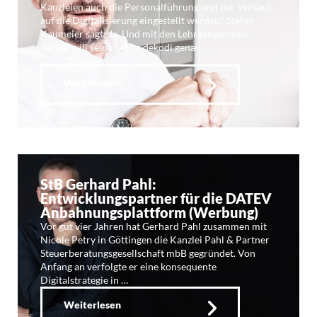
Kanzleien auch die Personalführung und der Verkauf
auf die Digitalisierung eingestellt werden? Stefan
Kaumeier sagt: Ja. Und mit den Lehrgängen zum
TaxTec will seine Firma dekodi genau …
Weiterlesen
StB Gerhard Pahl:
Entwicklungspartner für die DATEV
Anbahnungsplattform (Werbung)
Vor gut vier Jahren hat Gerhard Pahl zusammen mit
Nicole Petry in Göttingen die Kanzlei Pahl & Partner
Steuerberatungsgesellschaft mbB gegründet. Von
Anfang an verfolgte er eine konsequente
Digitalstrategie in …
Weiterlesen