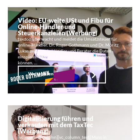
Video: EU-weite USt und Fibu für
Online-Händler und
Steuerkanzleien (Werbung)
taxdoo überwacht und meldet die Umsatzsteuer für
online-Händler. Dr. Roger Gothmann und Dr. Moritz
Lukas zeigen, wie Händler und Berater die Daten
einspielen und von Automatisierung profitieren
können. …
Weiterlesen
Digitalisierung führen und
verkaufen mit dem TaxTec
(Werbung)
[vc_row][vc_column][vc_column_text] Muss in