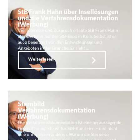
StB Frank Hahn über Insellösungen
und die Verfahrensdokumentation
(Werbung)
Viel Interesse und Zuspruch erlebte StB Frank Hahn
als Aussteller auf der StB-Expo in Köln. Selbst ist er
auch begeistert von den Entwicklungen und
Angeboten in der Branche. Er sieht …
Weiterlesen
Sternbild
Verfahrensdokumentation
(Werbung)
Die Verfahrensdokumentation ist eine herausragende
Geschäftsmöglichkeit für StB-Kanzleien – und nicht
eine unter vielen anderen. Warum die Sterne so