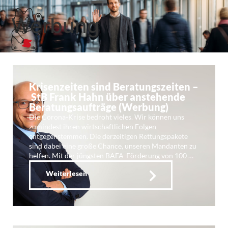
Werbung
Krisenzeiten sind Beratungszeiten –
StB Frank Hahn über anstehende
Beratungsaufträge (Werbung)
Die Corona-Krise bedroht vieles. Wir können uns
zumindest ihren wirtschaftlichen Folgen
entgegenstemmen. Die derzeitigen Rettungspakete
sind dabei eine große Chance, unseren Mandanten zu
helfen. Mit der jüngsten BAFA-Förderung von 100 …
Weiterlesen