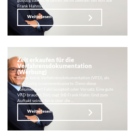
günstig stehen, erfahren Sie im zweiten Teil von StB
Frank Hahns …
Weiterlesen
Zeit erkaufen für die
Verfahrensdokumentation
(Werbung)
Lieber keine Verfahrensdokumentation (VFD), als
eine hastig zusammenkopierte. Denn diese
dokumentiert Fahrlässigkeit oder Vorsatz. Eine gute
VFD braucht Zeit, sagt StB Frank Hahn. Und zum
Auftakt seiner Serie über die …
Weiterlesen