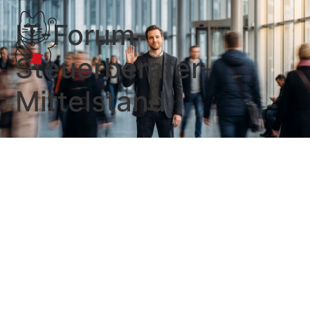
IT-Forum-
Steuerberater-
Mittelstand
CeBIT-Führer für Steuerberater
2010
CeBIT-Führer für Steuerberater 2010
Jahresabschluss-Arbeiten CeBIT-Führer für
Steuerberater 2010 Dieser Artikel erschien erstmalig
am 17.02.2010 auf der Internetseite von Gerhard
Schmidt (IT-Forum steuerberater-mittelstand.de) und
wird hier archiviert.
…