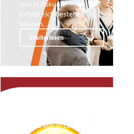
und in Zukunft
erfolgreich bestehen
können. …
Weiterlesen
Kanzleifunk
60: Nahweh
Angela war in London