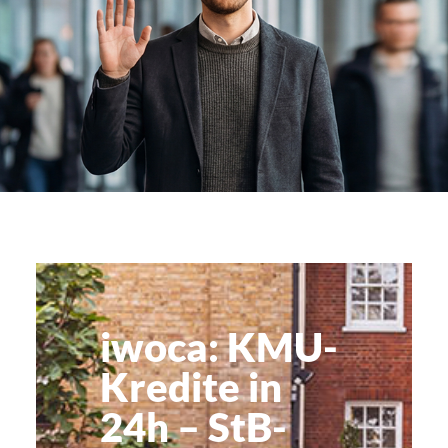
: iwoca
iwoca: KMU-
Kredite in
24h – StB-