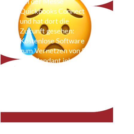
bei der Messe
Quickbooks Connect
und hat dort die
Zukunft gesehen:
Kostenlose Software
zum Vernetzen von StB
und Mandant inklusive
Benchmarking. Jetzt
fremdelt sie mit der …
Weiterlesen