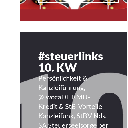
#steuerlinks
10. KW
Persönlichkeit &
Kanzleiführung,
@iwocaDE KMU-
Kredit & StB-Vorteile,
Kanzleifunk, StBV Nds.
SA Steuerseelsorge per