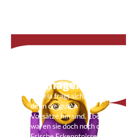
Kanzleifunk
58: Miss
Management
Angela fragt sich, wo
denn die guten
Vorsätze hin sind. Eben
waren sie doch noch da.
Frische Erkenntnisse