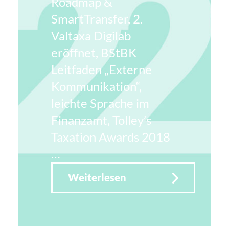
Roadmap &
SmartTransfer, 2.
Valtaxa Digilab
eröffnet, BStBK
Leitfaden „Externe
Kommunikation“,
leichte Sprache im
Finanzamt, Tolley’s
Taxation Awards 2018
…
Weiterlesen