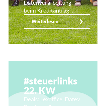
Datenverarbeitung
beim Kreditantrag …
Weiterlesen
#steuerlinks
22. KW
Deals: Lexoffice, Datev