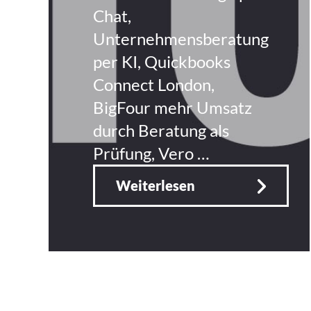
Chat,
Unternehmensberatung
per KI, Quickbooks
Connect London,
BigFour mehr Umsatz
durch Beratung als
Prüfung, Vero …
Weiterlesen