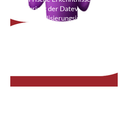
bringt der Datev
Digitalisierungsindex.
Und im Valtaxa Report
bekommen die so
genannten …
Weiterlesen