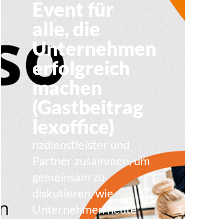
Event für
alle, die
Unternehmen
erfolgreich
machen
(Gastbeitrag
lexoffice)
nzdienstleister und
Partner zusammen, um
gemeinsam zu
diskutieren, wie
Unternehmen heute