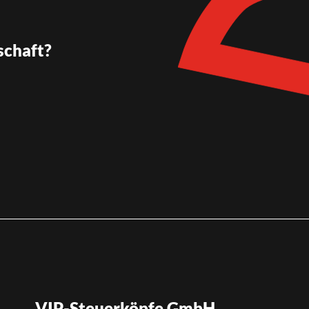
schaft?
VIP-Steuerköpfe GmbH