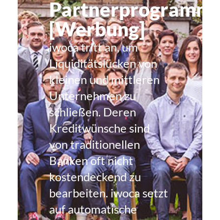
Partnerprogramm
[Werbung]
iwoca tritt an, um
Liquiditätslücken von
kleinen und mittleren
Unternehmen zu
schließen. Deren
Kreditwünsche sind
von traditionellen
Banken oft nicht
kostendeckend zu
bearbeiten. iwoca setzt
auf automatische