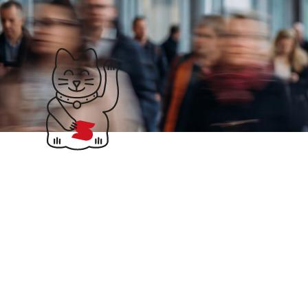
Klubticket buchen
Suchergebnisse für
iwoca
Kreditlinien bis zu
100.000 € für