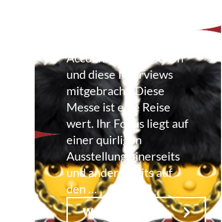
Rundgang
Claas hat mit
Ausstellern auf der
Accountex gesprochen
und diese Interviews
mitgebracht. Diese
Messe ist eine Reise
wert. Ihr Fokus liegt auf
einer quirligen
Ausstellung einerseits
und andererseits auf
den …
Weiterlesen