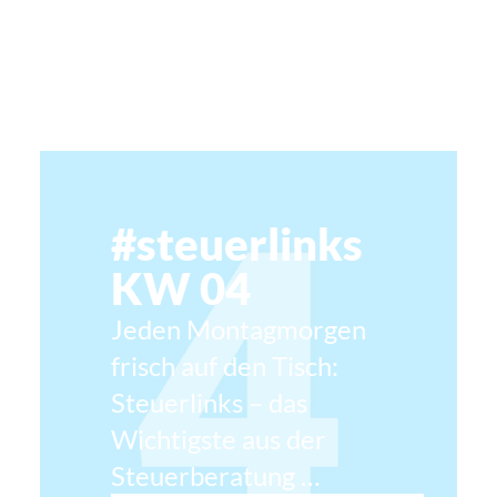
#steuerlinks
KW 04
Jeden Montagmorgen
frisch auf den Tisch:
Steuerlinks – das
Wichtigste aus der
Steuerberatung …