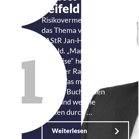
Leifeld
Risikovermeidung ist
das Thema von RA StB
FAStR Jan-Henrik
Leifeld. „Mandant in
der Krise“ heißt sein
aktueller Ratgeber
dazu. Was man in
seinem Buch finden
kann und welche
Risiken durch …
Weiterlesen