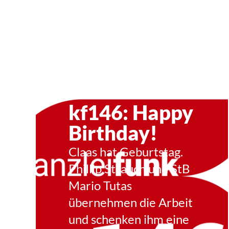
kf146: Happy
Birthday!
Claas hat Geburtstag.
Phillip Strauch und StB
Mario Tutas
übernehmen die Arbeit
und schenken ihm eine