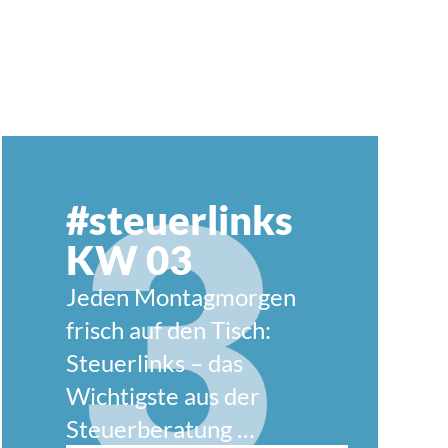
Weiterlesen
#steuerlinks
KW 03
Jeden Montagmorgen
frisch auf den Tisch:
Steuerlinks – das
Wichtigste aus der
Steuerberatung …