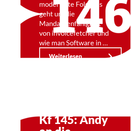
moderierte Folge. Es
geht um die
Mandantenfähigkeit
von invoicefetcher und
wie man Software in …
Weiterlesen
Kf 145: Andy