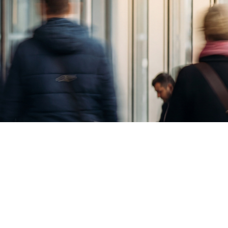
Kf 147:
steuerberaten.de