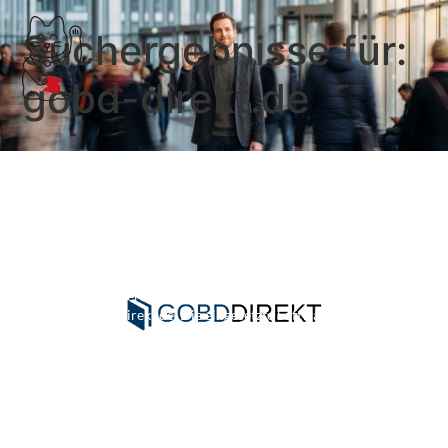
Suchergebnisse für:
gobd-direkt.de
GoBD-direkt.de: Module zum
Kanzlei-Upgrade
Verfahrensdokumentation per Software erstellen –
und das wiederkehrend, inklusive Geschäftsmodell
für Steuerberatungskanzleien. Das ist das Angebot
von gobd-direkt.de. Die eingesetzte Software stammt
zudem aus der Unternehmensberatung und bringt
weitere Module …
Weiterlesen