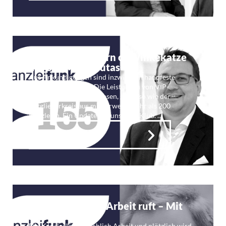
Kf 155: The Return of Winkekatze
mit StB Mario Tutas
Aus Ankündigungen sind inzwischen handfeste
Resultate geworden. Die Leistungen von VIP-
Steuerköpfe sind gewachsen, genauso wie der
Mitgliederkreis aus mittlerweile mehr als 200
Kanzleien. Ein Update aus unserem Klub. …
Weiterlesen
kf 154: Der Berg Arbeit ruft – Mit
Stefan Eisl
Die Kanzlei läuft, reichlich Arbeit und plötzlich wird