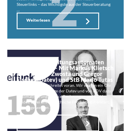
Steuerlinks – das Wichtigste aus der Steuerberatung
…
Weiterlesen
Kf 156: Buchhaltungsautomaten
Death-Match – Mit Markus Klietsch
(BDV), Peter Zwosta und Gregor
Fischer (Datev) und StB Mario Tutas
Die Automation schreitet voran. Wir werfen ein Ohr
auf die Lösungsansätze der Datev und von BDV dazu:
Automatisierungsservice Rechnungen und BDV
Unides. Zwei unvergleichliche Produkte gut erklärt.
Eine Auge werfen …
Weiterlesen