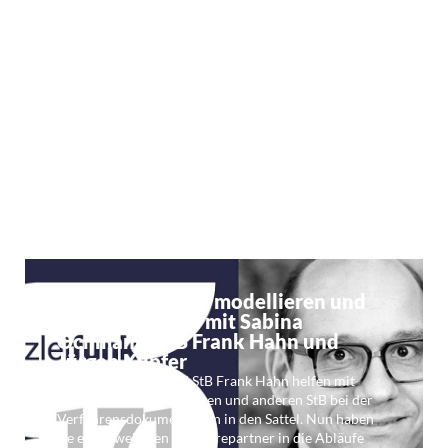
gobd-direkt.de
Verfahrensdokumentation mit Fördergeldern
erstellen …
Weiterlesen
Kf 171: Prozesse modellieren und
dokumentieren mit Sabina
Ochmann, StB Frank Hahn und
Jürgen Kupfer
Sabina Ochmann und StB Frank Hahn helfen mit
gobd-direkt.de Mandanten und anderen StB bei der
Verfahrensdokumentation in den Sattel. Nun haben
sie einen weiteren Softwarepartner in die Abläufe