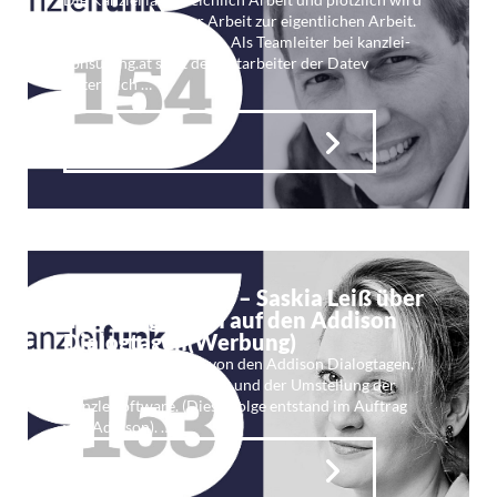
die Organisation der Arbeit zur eigentlichen Arbeit.
Hier setzt Stefan Eisl an. Als Teamleiter bei kanzlei-
consulting.at setzt der Mitarbeiter der Datev
Österreich …
Weiterlesen
Kf 153: Ins Blaue – Saskia Leiß über
die Neuigkeiten auf den Addison
Dialogtagen(Werbung)
Saskia Leiß berichtet von den Addison Dialogtagen,
den Produktneuerungen und der Umstellung der
Kanzleisoftware. (Diese Folge entstand im Auftrag
von Addison). …
Weiterlesen