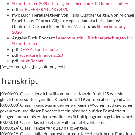
Steuerberater 2020 - Ein Tag im Leben von StB Thomas Lindner
pdf:
STEUERBERATUNG 2020
nwb Buch Herausgegeben von Hans-Günther Gilgan. Von Michael
Brhel, Hans-Günther Gilgan, Angela Hamatschek, Hans-W.
Haubruck, Gerhard Schmidt und Mario Tutas.
Steuerberatung
2020
Angelas Buch-Podcast:
Leseoptimistin – Buchbesprechungen für
Steuerberater
pdf
DAV-Zukunftsstudie
pdf
accenture finance 2020
pdf
Intuit Report
[/vc_column_text][vc_column_text]
Transkript
[00:00:00] Claas: Herzlich willkommen zu Kanzleifunk 125 was sie
gleich hören sollte eigentlich Kanzleifunk 119 werden aber irgendwas
[00:00:08] Claas: irgendwas in den vergangenen Wochen ist dazwischen
gekommen und dieser Podcast hat ein bisschen auf der Festplatte zu
bringen müssen bis er dann endlich ins Schnittprogramm geladen wurde
[00:00:18] Claas: das ist jetzt der Fall und jetzt geht's los.
[00:00:24] Claas: Kanzleifunk 119 hallo Angela.
[00:00:29] Claas: Hallo du hattest eine gute Idee die wir heute Funktion