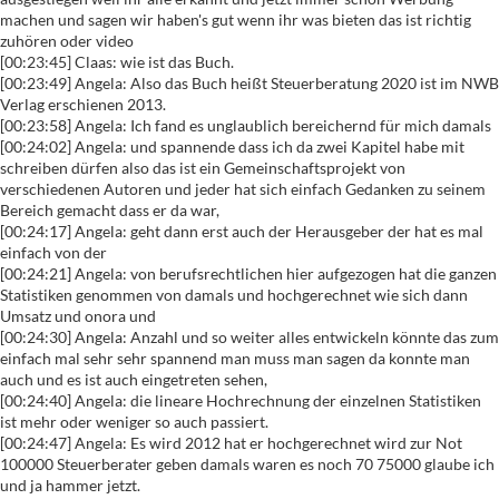
machen und sagen wir haben's gut wenn ihr was bieten das ist richtig
zuhören oder video
[00:23:45] Claas: wie ist das Buch.
[00:23:49] Angela: Also das Buch heißt Steuerberatung 2020 ist im NWB
Verlag erschienen 2013.
[00:23:58] Angela: Ich fand es unglaublich bereichernd für mich damals
[00:24:02] Angela: und spannende dass ich da zwei Kapitel habe mit
schreiben dürfen also das ist ein Gemeinschaftsprojekt von
verschiedenen Autoren und jeder hat sich einfach Gedanken zu seinem
Bereich gemacht dass er da war,
[00:24:17] Angela: geht dann erst auch der Herausgeber der hat es mal
einfach von der
[00:24:21] Angela: von berufsrechtlichen hier aufgezogen hat die ganzen
Statistiken genommen von damals und hochgerechnet wie sich dann
Umsatz und onora und
[00:24:30] Angela: Anzahl und so weiter alles entwickeln könnte das zum
einfach mal sehr sehr spannend man muss man sagen da konnte man
auch und es ist auch eingetreten sehen,
[00:24:40] Angela: die lineare Hochrechnung der einzelnen Statistiken
ist mehr oder weniger so auch passiert.
[00:24:47] Angela: Es wird 2012 hat er hochgerechnet wird zur Not
100000 Steuerberater geben damals waren es noch 70 75000 glaube ich
und ja hammer jetzt.