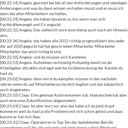
[00:22:14] Angela: gescheit bei bei all den Anforderungen und ständigen
Änderungen und was du dann wissen vorhalten musst und es muss ich
dann bei allen Mitarbeitern vorhalten,
[00:22:24] Angela: die haben besseres zu tun wenn man sich
Fachkräftemangel und Co anguckt.
[00:22:32] Angela: Das vielleicht noch eine kleine auch noch ein Hinweis
also,
[00:22:36] Angela: das haben alle 2012 richtig prognostiziert also jeder
der auf 2020 geguckt hat hat geschrieben Mitarbeiter Mitarbeiter
Mitarbeiter das wird richtig brutal,
[00:22:50] Angela: und da müssen sich Kanzleien,
[00:22:53] Angela: Aufstehen rechtzeitig frühzeitig damit sie als
Arbeitgeber attraktiv sind egal welche Größenordnung der Kanzlei du
hast da
[00:23:02] Angela: dann wirst du kämpfen müssen in den nächsten
Jahren wenn du auf Mitarbeitersuche dich begibst und das tatsächlich
auch eingetreten.
[00:23:10] Claas: Eine gewisse Autorennamen sub. Hamatschek hat aber
auch eine eine Zukunftsvision abgesondert.
[00:23:24] Claas: Ist aber kurz vor also das habe ich da jetzt drauf
komme es weil du hast ja die Probleme mit sich schon gelöst und dazu
kommt er hat sich Stau
[00:23:31] Claas: Operatoren in Top Ten der beliebtesten Berufe
ausgestiegen weil ihr alle erkannt und jetzt immer schön Werbung