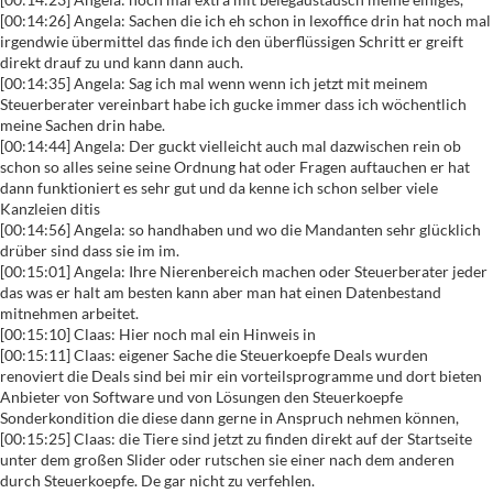
[00:14:26] Angela: Sachen die ich eh schon in lexoffice drin hat noch mal
irgendwie übermittel das finde ich den überflüssigen Schritt er greift
direkt drauf zu und kann dann auch.
[00:14:35] Angela: Sag ich mal wenn wenn ich jetzt mit meinem
Steuerberater vereinbart habe ich gucke immer dass ich wöchentlich
meine Sachen drin habe.
[00:14:44] Angela: Der guckt vielleicht auch mal dazwischen rein ob
schon so alles seine seine Ordnung hat oder Fragen auftauchen er hat
dann funktioniert es sehr gut und da kenne ich schon selber viele
Kanzleien ditis
[00:14:56] Angela: so handhaben und wo die Mandanten sehr glücklich
drüber sind dass sie im im.
[00:15:01] Angela: Ihre Nierenbereich machen oder Steuerberater jeder
das was er halt am besten kann aber man hat einen Datenbestand
mitnehmen arbeitet.
[00:15:10] Claas: Hier noch mal ein Hinweis in
[00:15:11] Claas: eigener Sache die Steuerkoepfe Deals wurden
renoviert die Deals sind bei mir ein vorteilsprogramme und dort bieten
Anbieter von Software und von Lösungen den Steuerkoepfe
Sonderkondition die diese dann gerne in Anspruch nehmen können,
[00:15:25] Claas: die Tiere sind jetzt zu finden direkt auf der Startseite
unter dem großen Slider oder rutschen sie einer nach dem anderen
durch Steuerkoepfe. De gar nicht zu verfehlen.