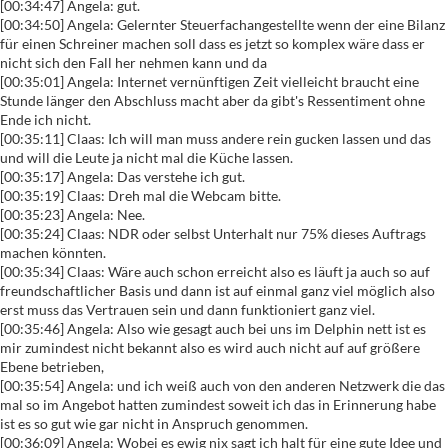
[00:34:47] Angela: gut.
[00:34:50] Angela: Gelernter Steuerfachangestellte wenn der eine Bilanz
für einen Schreiner machen soll dass es jetzt so komplex wäre dass er
nicht sich den Fall her nehmen kann und da
[00:35:01] Angela: Internet vernünftigen Zeit vielleicht braucht eine
Stunde länger den Abschluss macht aber da gibt's Ressentiment ohne
Ende ich nicht.
[00:35:11] Claas: Ich will man muss andere rein gucken lassen und das
und will die Leute ja nicht mal die Küche lassen.
[00:35:17] Angela: Das verstehe ich gut.
[00:35:19] Claas: Dreh mal die Webcam bitte.
[00:35:23] Angela: Nee.
[00:35:24] Claas: NDR oder selbst Unterhalt nur 75% dieses Auftrags
machen könnten.
[00:35:34] Claas: Wäre auch schon erreicht also es läuft ja auch so auf
freundschaftlicher Basis und dann ist auf einmal ganz viel möglich also
erst muss das Vertrauen sein und dann funktioniert ganz viel.
[00:35:46] Angela: Also wie gesagt auch bei uns im Delphin nett ist es
mir zumindest nicht bekannt also es wird auch nicht auf auf größere
Ebene betrieben,
[00:35:54] Angela: und ich weiß auch von den anderen Netzwerk die das
mal so im Angebot hatten zumindest soweit ich das in Erinnerung habe
ist es so gut wie gar nicht in Anspruch genommen.
[00:36:09] Angela: Wobei es ewig nix sagt ich halt für eine gute Idee und