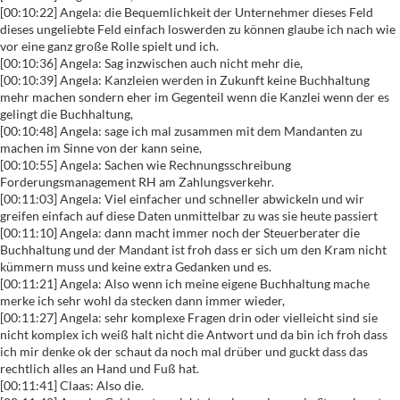
[00:10:22] Angela: die Bequemlichkeit der Unternehmer dieses Feld
dieses ungeliebte Feld einfach loswerden zu können glaube ich nach wie
vor eine ganz große Rolle spielt und ich.
[00:10:36] Angela: Sag inzwischen auch nicht mehr die,
[00:10:39] Angela: Kanzleien werden in Zukunft keine Buchhaltung
mehr machen sondern eher im Gegenteil wenn die Kanzlei wenn der es
gelingt die Buchhaltung,
[00:10:48] Angela: sage ich mal zusammen mit dem Mandanten zu
machen im Sinne von der kann seine,
[00:10:55] Angela: Sachen wie Rechnungsschreibung
Forderungsmanagement RH am Zahlungsverkehr.
[00:11:03] Angela: Viel einfacher und schneller abwickeln und wir
greifen einfach auf diese Daten unmittelbar zu was sie heute passiert
[00:11:10] Angela: dann macht immer noch der Steuerberater die
Buchhaltung und der Mandant ist froh dass er sich um den Kram nicht
kümmern muss und keine extra Gedanken und es.
[00:11:21] Angela: Also wenn ich meine eigene Buchhaltung mache
merke ich sehr wohl da stecken dann immer wieder,
[00:11:27] Angela: sehr komplexe Fragen drin oder vielleicht sind sie
nicht komplex ich weiß halt nicht die Antwort und da bin ich froh dass
ich mir denke ok der schaut da noch mal drüber und guckt dass das
rechtlich alles an Hand und Fuß hat.
[00:11:41] Claas: Also die.