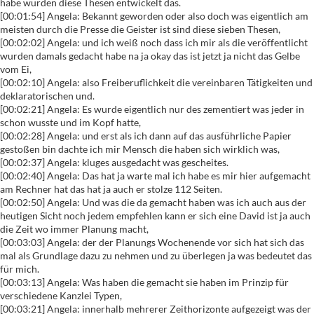
habe wurden diese Thesen entwickelt das.
[00:01:54] Angela: Bekannt geworden oder also doch was eigentlich am
meisten durch die Presse die Geister ist sind diese sieben Thesen,
[00:02:02] Angela: und ich weiß noch dass ich mir als die veröffentlicht
wurden damals gedacht habe na ja okay das ist jetzt ja nicht das Gelbe
vom Ei,
[00:02:10] Angela: also Freiberuflichkeit die vereinbaren Tätigkeiten und
deklaratorischen und.
[00:02:21] Angela: Es wurde eigentlich nur des zementiert was jeder in
schon wusste und im Kopf hatte,
[00:02:28] Angela: und erst als ich dann auf das ausführliche Papier
gestoßen bin dachte ich mir Mensch die haben sich wirklich was,
[00:02:37] Angela: kluges ausgedacht was gescheites.
[00:02:40] Angela: Das hat ja warte mal ich habe es mir hier aufgemacht
am Rechner hat das hat ja auch er stolze 112 Seiten.
[00:02:50] Angela: Und was die da gemacht haben was ich auch aus der
heutigen Sicht noch jedem empfehlen kann er sich eine David ist ja auch
die Zeit wo immer Planung macht,
[00:03:03] Angela: der der Planungs Wochenende vor sich hat sich das
mal als Grundlage dazu zu nehmen und zu überlegen ja was bedeutet das
für mich.
[00:03:13] Angela: Was haben die gemacht sie haben im Prinzip für
verschiedene Kanzlei Typen,
[00:03:21] Angela: innerhalb mehrerer Zeithorizonte aufgezeigt was der