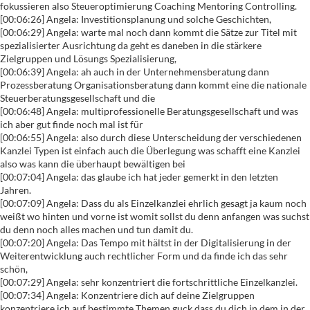
fokussieren also Steueroptimierung Coaching Mentoring Controlling.
[00:06:26] Angela: Investitionsplanung und solche Geschichten,
[00:06:29] Angela: warte mal noch dann kommt die Sätze zur Titel mit
spezialisierter Ausrichtung da geht es daneben in die stärkere
Zielgruppen und Lösungs Spezialisierung,
[00:06:39] Angela: ah auch in der Unternehmensberatung dann
Prozessberatung Organisationsberatung dann kommt eine die nationale
Steuerberatungsgesellschaft und die
[00:06:48] Angela: multiprofessionelle Beratungsgesellschaft und was
ich aber gut finde noch mal ist für
[00:06:55] Angela: also durch diese Unterscheidung der verschiedenen
Kanzlei Typen ist einfach auch die Überlegung was schafft eine Kanzlei
also was kann die überhaupt bewältigen bei
[00:07:04] Angela: das glaube ich hat jeder gemerkt in den letzten
Jahren.
[00:07:09] Angela: Dass du als Einzelkanzlei ehrlich gesagt ja kaum noch
weißt wo hinten und vorne ist womit sollst du denn anfangen was suchst
du denn noch alles machen und tun damit du.
[00:07:20] Angela: Das Tempo mit hältst in der Digitalisierung in der
Weiterentwicklung auch rechtlicher Form und da finde ich das sehr
schön,
[00:07:29] Angela: sehr konzentriert die fortschrittliche Einzelkanzlei.
[00:07:34] Angela: Konzentriere dich auf deine Zielgruppen
konzentriere ich auf bestimmte Themen guck dass du dich in dem in der