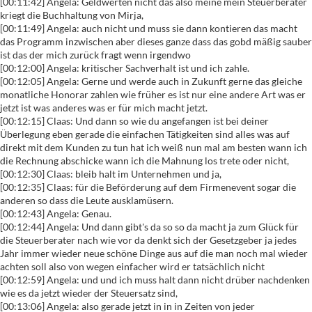
[00:11:42] Angela: Geldwerten nicht das also meine mein Steuerberater
kriegt die Buchhaltung von Mirja,
[00:11:49] Angela: auch nicht und muss sie dann kontieren das macht
das Programm inzwischen aber dieses ganze dass das gobd mäßig sauber
ist das der mich zurück fragt wenn irgendwo
[00:12:00] Angela: kritischer Sachverhalt ist und ich zahle.
[00:12:05] Angela: Gerne und werde auch in Zukunft gerne das gleiche
monatliche Honorar zahlen wie früher es ist nur eine andere Art was er
jetzt ist was anderes was er für mich macht jetzt.
[00:12:15] Claas: Und dann so wie du angefangen ist bei deiner
Überlegung eben gerade die einfachen Tätigkeiten sind alles was auf
direkt mit dem Kunden zu tun hat ich weiß nun mal am besten wann ich
die Rechnung abschicke wann ich die Mahnung los trete oder nicht,
[00:12:30] Claas: bleib halt im Unternehmen und ja,
[00:12:35] Claas: für die Beförderung auf dem Firmenevent sogar die
anderen so dass die Leute ausklamüsern.
[00:12:43] Angela: Genau.
[00:12:44] Angela: Und dann gibt's da so so da macht ja zum Glück für
die Steuerberater nach wie vor da denkt sich der Gesetzgeber ja jedes
Jahr immer wieder neue schöne Dinge aus auf die man noch mal wieder
achten soll also von wegen einfacher wird er tatsächlich nicht
[00:12:59] Angela: und und ich muss halt dann nicht drüber nachdenken
wie es da jetzt wieder der Steuersatz sind,
[00:13:06] Angela: also gerade jetzt in in in Zeiten von jeder