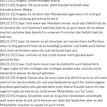
[00:21:01] Angela: Abrechnungen macht.
[00:21:05] Angela: Ob da drunter steht Kanzlei Schmidt oder
lohnabrechner Weber.
[00:21:12] Angela: Es ist doch den Mandanten egal wenn ich sind gut
erklären die Leistung gut erbracht wird.
[00:21:17] Claas: Und wenn der Mandant immer noch das Gefühl hat da
ist jemand der sich kümmert weil das hast du ja auch wenn du es selber
machst und eine App benutzt in unserem Formular das Gefühl hast du
halt nie.
[00:21:27] Claas: Ist immer so ein bisschen an rumstochern hoffst dass
alles richtig gemacht hast ob es bestätigt ja keiner und hätte auch keiner
dich sind verhindern wenn du mal verbockt hast uns,
[00:21:37] Claas: und das ist das covid immer noch gucken kann
persönliches.
[00:21:41] Claas: Und dann muss man da vielleicht auch tatsächlich
Fragen habe ich die richtigen die richtigen blöden oder sind die nicht
tatsächlich besser da darauf gehoben.
[00:21:50] Angela: Genau also da muss man mal ehrlich auch zu sich sein
weil ich im Service biete ich und was bedeutet es auch für meine eigene
Kanzleiorganisation also gerade beim Lohn kleine Kanzlei wenn ich das
sage ich habe da kannst du nicht einen Mitarbeiter nur für Lohn.
[00:22:05] Angela: Einstellen weil du brauchst mindestens eineinhalb
weil wenn einer krank wird kennen wir alles das Spielchen aber es alle
Mitarbeiter machen zu lassen ist auch nicht,