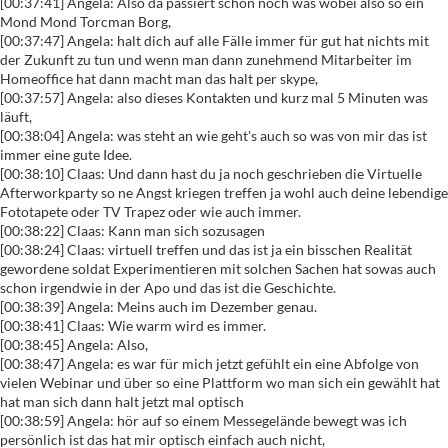
[00:37:41] Angela: Also da passiert schon noch was wobei also so ein
Mond Mond Torcman Borg,
[00:37:47] Angela: halt dich auf alle Fälle immer für gut hat nichts mit
der Zukunft zu tun und wenn man dann zunehmend Mitarbeiter im
Homeoffice hat dann macht man das halt per skype,
[00:37:57] Angela: also dieses Kontakten und kurz mal 5 Minuten was
läuft,
[00:38:04] Angela: was steht an wie geht's auch so was von mir das ist
immer eine gute Idee.
[00:38:10] Claas: Und dann hast du ja noch geschrieben die Virtuelle
Afterworkparty so ne Angst kriegen treffen ja wohl auch deine lebendige
Fototapete oder TV Trapez oder wie auch immer.
[00:38:22] Claas: Kann man sich sozusagen
[00:38:24] Claas: virtuell treffen und das ist ja ein bisschen Realität
gewordene soldat Experimentieren mit solchen Sachen hat sowas auch
schon irgendwie in der Apo und das ist die Geschichte.
[00:38:39] Angela: Meins auch im Dezember genau.
[00:38:41] Claas: Wie warm wird es immer.
[00:38:45] Angela: Also,
[00:38:47] Angela: es war für mich jetzt gefühlt ein eine Abfolge von
vielen Webinar und über so eine Plattform wo man sich ein gewählt hat
hat man sich dann halt jetzt mal optisch
[00:38:59] Angela: hör auf so einem Messegelände bewegt was ich
persönlich ist das hat mir optisch einfach auch nicht,