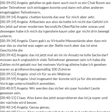
[00:39:05] Angela: gefallen es gab dann auch noch so ein Chat Room wo
jeder Teilnehmer sich einloggen konnte und dann mit allen anderen
eingeloggten Teilnehmern,
[00:39:14] Angela: chatten konnte das war für mich aber sehr.
[00:39:19] Angela: Altbacken aus also da hatte ich nicht das Gefühl ich
bin jetzt auf einer modernen SecondLife Oberfläche oder sowas und
deswegen habe ich mich da irgendwie kaum oder gar nicht drin bewegt
unterm.
[00:39:34] Angela: Dann gab's zu Virtuelle Messestände aber dass mir
war das zu startet was sagen an der Stelle noch aber das ist eine
Geschichte die
[00:39:42] Angela: das ist jetzt mal als im im Ansatz ne tolle Sache darf
müssen auch unglaublich viele Teilnehmer gewesen sein ich habe die
Zahlen nicht gehabt nur bei meinem Vortrag alleine habe ich gesehen
waren so größenordnungsmäßig 100 Zuhörer
[00:39:55] Angela: sind ich für so ein Webinar.
[00:39:59] Angela: Und insgesamt der konnte sich ja für die einzelnen
Vorträge unterschiedlich anmelden.
[00:40:07] Angela: Wir werden das sicher ein paar hundert Leute
gewesen sein.
[00:40:11] Claas: Also kann das jetzt ausprobieren das ist ja super und
der nächste wird besser.
[00:40:14] Angela: Genau genau.
[00:40:18] Claas: Aber erst beschreibst du noch mal optischen bisschen