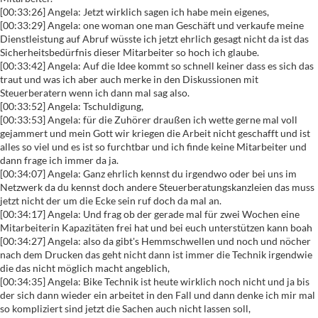
[00:33:26] Angela: Jetzt wirklich sagen ich habe mein eigenes,
[00:33:29] Angela: one woman one man Geschäft und verkaufe meine
Dienstleistung auf Abruf wüsste ich jetzt ehrlich gesagt nicht da ist das
Sicherheitsbedürfnis dieser Mitarbeiter so hoch ich glaube.
[00:33:42] Angela: Auf die Idee kommt so schnell keiner dass es sich das
traut und was ich aber auch merke in den Diskussionen mit
Steuerberatern wenn ich dann mal sag also.
[00:33:52] Angela: Tschuldigung,
[00:33:53] Angela: für die Zuhörer draußen ich wette gerne mal voll
gejammert und mein Gott wir kriegen die Arbeit nicht geschafft und ist
alles so viel und es ist so furchtbar und ich finde keine Mitarbeiter und
dann frage ich immer da ja.
[00:34:07] Angela: Ganz ehrlich kennst du irgendwo oder bei uns im
Netzwerk da du kennst doch andere Steuerberatungskanzleien das muss
jetzt nicht der um die Ecke sein ruf doch da mal an.
[00:34:17] Angela: Und frag ob der gerade mal für zwei Wochen eine
Mitarbeiterin Kapazitäten frei hat und bei euch unterstützen kann boah
[00:34:27] Angela: also da gibt's Hemmschwellen und noch und nöcher
nach dem Drucken das geht nicht dann ist immer die Technik irgendwie
die das nicht möglich macht angeblich,
[00:34:35] Angela: Bike Technik ist heute wirklich noch nicht und ja bis
der sich dann wieder ein arbeitet in den Fall und dann denke ich mir mal
so kompliziert sind jetzt die Sachen auch nicht lassen soll,