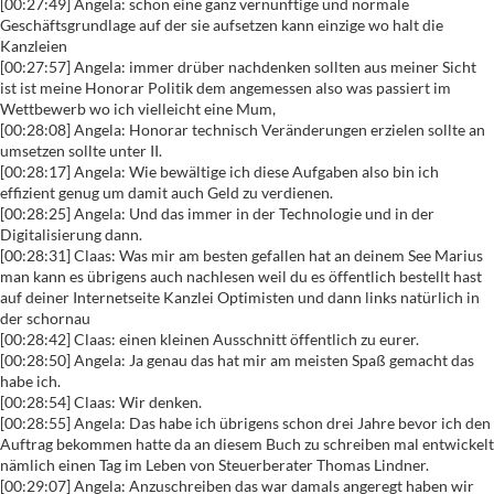
[00:27:49] Angela: schon eine ganz vernünftige und normale
Geschäftsgrundlage auf der sie aufsetzen kann einzige wo halt die
Kanzleien
[00:27:57] Angela: immer drüber nachdenken sollten aus meiner Sicht
ist ist meine Honorar Politik dem angemessen also was passiert im
Wettbewerb wo ich vielleicht eine Mum,
[00:28:08] Angela: Honorar technisch Veränderungen erzielen sollte an
umsetzen sollte unter II.
[00:28:17] Angela: Wie bewältige ich diese Aufgaben also bin ich
effizient genug um damit auch Geld zu verdienen.
[00:28:25] Angela: Und das immer in der Technologie und in der
Digitalisierung dann.
[00:28:31] Claas: Was mir am besten gefallen hat an deinem See Marius
man kann es übrigens auch nachlesen weil du es öffentlich bestellt hast
auf deiner Internetseite Kanzlei Optimisten und dann links natürlich in
der schornau
[00:28:42] Claas: einen kleinen Ausschnitt öffentlich zu eurer.
[00:28:50] Angela: Ja genau das hat mir am meisten Spaß gemacht das
habe ich.
[00:28:54] Claas: Wir denken.
[00:28:55] Angela: Das habe ich übrigens schon drei Jahre bevor ich den
Auftrag bekommen hatte da an diesem Buch zu schreiben mal entwickelt
nämlich einen Tag im Leben von Steuerberater Thomas Lindner.
[00:29:07] Angela: Anzuschreiben das war damals angeregt haben wir