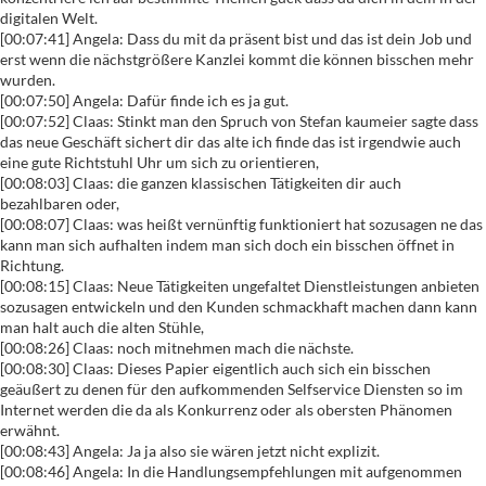
digitalen Welt.
[00:07:41] Angela: Dass du mit da präsent bist und das ist dein Job und
erst wenn die nächstgrößere Kanzlei kommt die können bisschen mehr
wurden.
[00:07:50] Angela: Dafür finde ich es ja gut.
[00:07:52] Claas: Stinkt man den Spruch von Stefan kaumeier sagte dass
das neue Geschäft sichert dir das alte ich finde das ist irgendwie auch
eine gute Richtstuhl Uhr um sich zu orientieren,
[00:08:03] Claas: die ganzen klassischen Tätigkeiten dir auch
bezahlbaren oder,
[00:08:07] Claas: was heißt vernünftig funktioniert hat sozusagen ne das
kann man sich aufhalten indem man sich doch ein bisschen öffnet in
Richtung.
[00:08:15] Claas: Neue Tätigkeiten ungefaltet Dienstleistungen anbieten
sozusagen entwickeln und den Kunden schmackhaft machen dann kann
man halt auch die alten Stühle,
[00:08:26] Claas: noch mitnehmen mach die nächste.
[00:08:30] Claas: Dieses Papier eigentlich auch sich ein bisschen
geäußert zu denen für den aufkommenden Selfservice Diensten so im
Internet werden die da als Konkurrenz oder als obersten Phänomen
erwähnt.
[00:08:43] Angela: Ja ja also sie wären jetzt nicht explizit.
[00:08:46] Angela: In die Handlungsempfehlungen mit aufgenommen