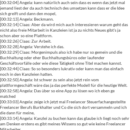
[00:32:04] Angela: kann natürlich auch sein dass es wenn das jetzt mal
jemand liest der da auch technisch des umsetzen kann dass er die Idee
sich greift und dann den mopel,
[00:32:13] Angela: Beckmann.
[00:32:14] Claas: Aber da wird mich auch interessieren warum geht das
nicht also freie Mitarbeit in Kanzleien ist ja zu nichts Neues gibt's ja
schon aber so eine Plattform.
[00:32:26] Claas: Zur Arbeit.
[00:32:28] Angela: Verstehe ich das.
[00:32:29] Claas: Morgenimpuls also ich habe nur so gemein und die
Buchhaltung oder eher Buchhaltungsbüros oder laufender
Geschäftsvorfälle oder wie diese Tätigkeit ohne Titel machen kannst.
[00:32:44] Claas: So so besonders lukrativ oder kann man das einfach
noch in den Kanzleien hatten.
[00:32:50] Angela: Ist schwer zu sein also jetzt rein vom
plattformgeschäft wäre das ja das perfekte Modell für die heutige Welt.
[00:32:58] Angela: Das über so eine App zu lösen wo ich eben ge
matched
[00:33:03] Angela: zeige ich jetzt mal Freelancer Steuerfachangestellte
Freelancer Berufs Burkhalter und Co die sich dort versammeln und ich
die dann für meine,
[00:33:14] Angela: Kanzlei zu buchen kann das glaube ich liegt noch sehr
am Denken erstens es gibt meines Wissens so gut wie keine Freelancer
Mitarbeiter.