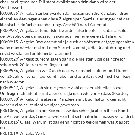
aber im allgemeinen Teil steht explizit auch drin dann wird der
Wettbewerb.
[00:08:55] Angela: Stärker werden da müssen sich die Kanzleien drauf
einstellen deswegen eben diese Zielgruppen Spezialisierung er hat das
klassische einfache buchhaltungs Geschäft wird Automat,
[00:09:07] Angela: automatisiert werden also insofern ist das absolut
der Ausblick bei da muss ich sagen aus meiner eigenen Erfahrung.
[00:09:15] Angela: Bzw das tut mir ja auch des öfteren entgegengehalten
wenn man wieder mal mit dem Spruch kommt ja die Buchführung und
covid wegfallen für Steuerberater und
[00:09:29] Angela: zurecht sagen dann die meisten upsi das höre ich
schon seit 20 Jahren oder länger und.
[00:09:36] Angela: Ich weiß auch dass wir das bei Hübner und Hübner
vor 25 Jahren schon gepredigt haben und es tritt ja doch nicht ein bzw
nach wie vor.
[00:09:47] Angela: Hab sie die genaue Zahl aus der aktuellen staxe
Umfrage nicht nicht parat aber es ist ja nach wie vor so dass 30% des,
[00:09:58] Angela: Umsatzes in Kanzleien mit Buchhaltung gemacht
werden also es ist nicht weniger geworden.
[00:10:06] Angela: Ich am See nur bzw das sehen ja alle in ihren Kanzlei
die Art wie wir das Ganze abwickeln hat sich natürlich massiv verändert.
[00:10:15] Claas: Warum ist das denn nicht so gekommen was glaubst
du.
[00:10:19] Angela: Weil,