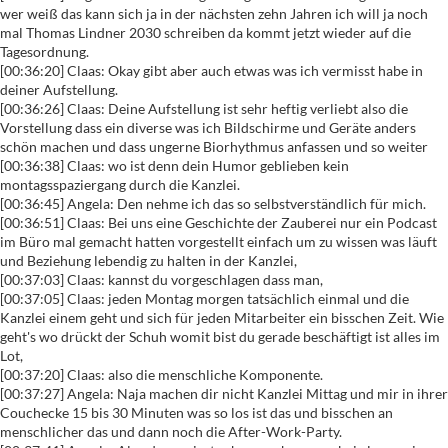
wer weiß das kann sich ja in der nächsten zehn Jahren ich will ja noch
mal Thomas Lindner 2030 schreiben da kommt jetzt wieder auf die
Tagesordnung.
[00:36:20] Claas: Okay gibt aber auch etwas was ich vermisst habe in
deiner Aufstellung.
[00:36:26] Claas: Deine Aufstellung ist sehr heftig verliebt also die
Vorstellung dass ein diverse was ich Bildschirme und Geräte anders
schön machen und dass ungerne Biorhythmus anfassen und so weiter
[00:36:38] Claas: wo ist denn dein Humor geblieben kein
montagsspaziergang durch die Kanzlei.
[00:36:45] Angela: Den nehme ich das so selbstverständlich für mich.
[00:36:51] Claas: Bei uns eine Geschichte der Zauberei nur ein Podcast
im Büro mal gemacht hatten vorgestellt einfach um zu wissen was läuft
und Beziehung lebendig zu halten in der Kanzlei,
[00:37:03] Claas: kannst du vorgeschlagen dass man,
[00:37:05] Claas: jeden Montag morgen tatsächlich einmal und die
Kanzlei einem geht und sich für jeden Mitarbeiter ein bisschen Zeit. Wie
geht's wo drückt der Schuh womit bist du gerade beschäftigt ist alles im
Lot,
[00:37:20] Claas: also die menschliche Komponente.
[00:37:27] Angela: Naja machen dir nicht Kanzlei Mittag und mir in ihrer
Couchecke 15 bis 30 Minuten was so los ist das und bisschen an
menschlicher das und dann noch die After-Work-Party.