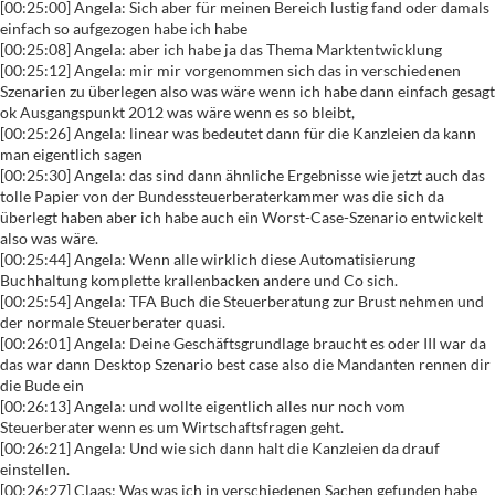
[00:25:00] Angela: Sich aber für meinen Bereich lustig fand oder damals
einfach so aufgezogen habe ich habe
[00:25:08] Angela: aber ich habe ja das Thema Marktentwicklung
[00:25:12] Angela: mir mir vorgenommen sich das in verschiedenen
Szenarien zu überlegen also was wäre wenn ich habe dann einfach gesagt
ok Ausgangspunkt 2012 was wäre wenn es so bleibt,
[00:25:26] Angela: linear was bedeutet dann für die Kanzleien da kann
man eigentlich sagen
[00:25:30] Angela: das sind dann ähnliche Ergebnisse wie jetzt auch das
tolle Papier von der Bundessteuerberaterkammer was die sich da
überlegt haben aber ich habe auch ein Worst-Case-Szenario entwickelt
also was wäre.
[00:25:44] Angela: Wenn alle wirklich diese Automatisierung
Buchhaltung komplette krallenbacken andere und Co sich.
[00:25:54] Angela: TFA Buch die Steuerberatung zur Brust nehmen und
der normale Steuerberater quasi.
[00:26:01] Angela: Deine Geschäftsgrundlage braucht es oder III war da
das war dann Desktop Szenario best case also die Mandanten rennen dir
die Bude ein
[00:26:13] Angela: und wollte eigentlich alles nur noch vom
Steuerberater wenn es um Wirtschaftsfragen geht.
[00:26:21] Angela: Und wie sich dann halt die Kanzleien da drauf
einstellen.
[00:26:27] Claas: Was was ich in verschiedenen Sachen gefunden habe