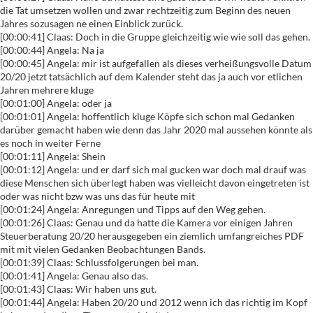
die Tat umsetzen wollen und zwar rechtzeitig zum Beginn des neuen
Jahres sozusagen ne einen Einblick zurück.
[00:00:41] Claas: Doch in die Gruppe gleichzeitig wie wie soll das gehen.
[00:00:44] Angela: Na ja
[00:00:45] Angela: mir ist aufgefallen als dieses verheißungsvolle Datum
20/20 jetzt tatsächlich auf dem Kalender steht das ja auch vor etlichen
Jahren mehrere kluge
[00:01:00] Angela: oder ja
[00:01:01] Angela: hoffentlich kluge Köpfe sich schon mal Gedanken
darüber gemacht haben wie denn das Jahr 2020 mal aussehen könnte als
es noch in weiter Ferne
[00:01:11] Angela: Shein
[00:01:12] Angela: und er darf sich mal gucken war doch mal drauf was
diese Menschen sich überlegt haben was vielleicht davon eingetreten ist
oder was nicht bzw was uns das für heute mit
[00:01:24] Angela: Anregungen und Tipps auf den Weg gehen.
[00:01:26] Claas: Genau und da hatte die Kamera vor einigen Jahren
Steuerberatung 20/20 herausgegeben ein ziemlich umfangreiches PDF
mit mit vielen Gedanken Beobachtungen Bands.
[00:01:39] Claas: Schlussfolgerungen bei man.
[00:01:41] Angela: Genau also das.
[00:01:43] Claas: Wir haben uns gut.
[00:01:44] Angela: Haben 20/20 und 2012 wenn ich das richtig im Kopf