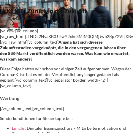
Kf 125: Zurück in die Zukunft
08. Mai 2020
[vc_row][vc_column]
[vc_raw_html]JTNDc2NyaXB0JTIwY2xhc3MlM0QlMjJwb2RpZ2VlL
[/vc_raw_html][vc_column_text]
Angela hat sich diverse
Zukunftsstudien vorgeknöpft, die in den vergangenen Jahren über
den StB-Markt veröffentlich worden waren. Was kam wie erwartet,
was kam anders?
Diese Folge hatten wir schon vor einiger Zeit aufgenommen. Wegen der
Corona-Krise hat es mit der Veröffentlichung länger gedauert als
geplant.[/vc_column_text][vc_separator border_width="2"]
[vc_column_text]
Werbung
[/vc_column_text][vc_column_text]
Sonderkonditionen für Steuerköpfe bei:
Lunchit
Digitaler Essenszuschuss – Mitarbeitermotivation und