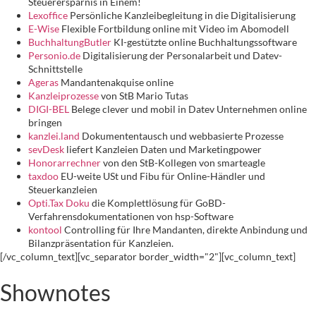
Steuerersparnis in Einem!
Lexoffice
Persönliche Kanzleibegleitung in die Digitalisierung
E-Wise
Flexible Fortbildung online mit Video im Abomodell
BuchhaltungButler
KI-gestützte online Buchhaltungssoftware
Personio.de
Digitalisierung der Personalarbeit und Datev-
Schnittstelle
Ageras
Mandantenakquise online
Kanzleiprozesse
von StB Mario Tutas
DIGI-BEL
Belege clever und mobil in Datev Unternehmen online
bringen
kanzlei.land
Dokumententausch und webbasierte Prozesse
sevDesk
liefert Kanzleien Daten und Marketingpower
Honorarrechner
von den StB-Kollegen von smarteagle
taxdoo
EU-weite USt und Fibu für Online-Händler und
Steuerkanzleien
Opti.Tax Doku
die Komplettlösung für GoBD-
Verfahrensdokumentationen von hsp-Software
kontool
Controlling für Ihre Mandanten, direkte Anbindung und
Bilanzpräsentation für Kanzleien.
[/vc_column_text][vc_separator border_width="2"][vc_column_text]
Shownotes