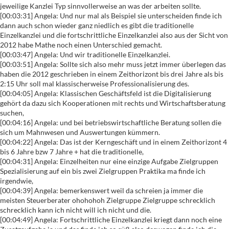
jeweilige Kanzlei Typ sinnvollerweise an was der arbeiten sollte.
[00:03:31] Angela: Und nur mal als Beispiel sie unterscheiden finde ich
dann auch schon wieder ganz niedlich es gibt die traditionelle
Einzelkanzlei und die fortschrittliche Einzelkanzlei also aus der Sicht von
2012 habe Mathe noch einen Unterschied gemacht.
[00:03:47] Angela: Und wir traditionelle Einzelkanzlei.
[00:03:51] Angela: Sollte sich also mehr muss jetzt immer überlegen das
haben die 2012 geschrieben in einem Zeithorizont bis drei Jahre als bis
2:15 Uhr soll mal klassischerweise Professionalisierung des.
[00:04:05] Angela: Klassischen Geschäftsfeld ist die Digitalisierung
gehört da dazu sich Kooperationen mit rechts und Wirtschaftsberatung
suchen,
[00:04:16] Angela: und bei betriebswirtschaftliche Beratung sollen die
sich um Mahnwesen und Auswertungen kümmern.
[00:04:22] Angela: Das ist der Kerngeschäft und in einem Zeithorizont 4
bis 6 Jahre bzw 7 Jahre + hat die traditionelle,
[00:04:31] Angela: Einzelheiten nur eine einzige Aufgabe Zielgruppen
Spezialisierung auf ein bis zwei Zielgruppen Praktika ma finde ich
irgendwie,
[00:04:39] Angela: bemerkenswert weil da schreien ja immer die
meisten Steuerberater ohohohoh Zielgruppe Zielgruppe schrecklich
schrecklich kann ich nicht will ich nicht und die.
[00:04:49] Angela: Fortschrittliche Einzelkanzlei kriegt dann noch eine