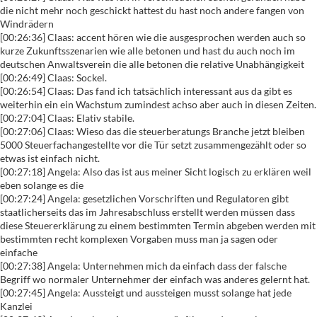
die nicht mehr noch geschickt hattest du hast noch andere fangen von
Windrädern
[00:26:36] Claas: accent hören wie die ausgesprochen werden auch so
kurze Zukunftsszenarien wie alle betonen und hast du auch noch im
deutschen Anwaltsverein die alle betonen die relative Unabhängigkeit
[00:26:49] Claas: Sockel.
[00:26:54] Claas: Das fand ich tatsächlich interessant aus da gibt es
weiterhin ein ein Wachstum zumindest achso aber auch in diesen Zeiten.
[00:27:04] Claas: Elativ stabile.
[00:27:06] Claas: Wieso das die steuerberatungs Branche jetzt bleiben
5000 Steuerfachangestellte vor die Tür setzt zusammengezählt oder so
etwas ist einfach nicht.
[00:27:18] Angela: Also das ist aus meiner Sicht logisch zu erklären weil
eben solange es die
[00:27:24] Angela: gesetzlichen Vorschriften und Regulatoren gibt
staatlicherseits das im Jahresabschluss erstellt werden müssen dass
diese Steuererklärung zu einem bestimmten Termin abgeben werden mit
bestimmten recht komplexen Vorgaben muss man ja sagen oder
einfache
[00:27:38] Angela: Unternehmen mich da einfach dass der falsche
Begriff wo normaler Unternehmer der einfach was anderes gelernt hat.
[00:27:45] Angela: Aussteigt und aussteigen musst solange hat jede
Kanzlei