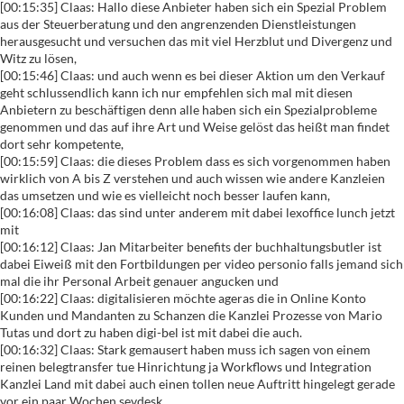
[00:15:35] Claas: Hallo diese Anbieter haben sich ein Spezial Problem
aus der Steuerberatung und den angrenzenden Dienstleistungen
herausgesucht und versuchen das mit viel Herzblut und Divergenz und
Witz zu lösen,
[00:15:46] Claas: und auch wenn es bei dieser Aktion um den Verkauf
geht schlussendlich kann ich nur empfehlen sich mal mit diesen
Anbietern zu beschäftigen denn alle haben sich ein Spezialprobleme
genommen und das auf ihre Art und Weise gelöst das heißt man findet
dort sehr kompetente,
[00:15:59] Claas: die dieses Problem dass es sich vorgenommen haben
wirklich von A bis Z verstehen und auch wissen wie andere Kanzleien
das umsetzen und wie es vielleicht noch besser laufen kann,
[00:16:08] Claas: das sind unter anderem mit dabei lexoffice lunch jetzt
mit
[00:16:12] Claas: Jan Mitarbeiter benefits der buchhaltungsbutler ist
dabei Eiweiß mit den Fortbildungen per video personio falls jemand sich
mal die ihr Personal Arbeit genauer angucken und
[00:16:22] Claas: digitalisieren möchte ageras die in Online Konto
Kunden und Mandanten zu Schanzen die Kanzlei Prozesse von Mario
Tutas und dort zu haben digi-bel ist mit dabei die auch.
[00:16:32] Claas: Stark gemausert haben muss ich sagen von einem
reinen belegtransfer tue Hinrichtung ja Workflows und Integration
Kanzlei Land mit dabei auch einen tollen neue Auftritt hingelegt gerade
vor ein paar Wochen sevdesk.