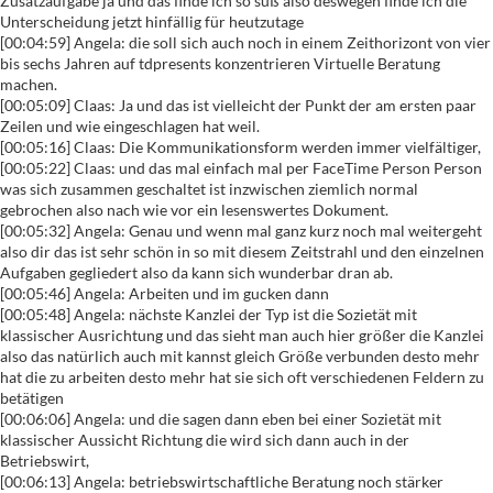
Zusatzaufgabe ja und das finde ich so süß also deswegen finde ich die
Unterscheidung jetzt hinfällig für heutzutage
[00:04:59] Angela: die soll sich auch noch in einem Zeithorizont von vier
bis sechs Jahren auf tdpresents konzentrieren Virtuelle Beratung
machen.
[00:05:09] Claas: Ja und das ist vielleicht der Punkt der am ersten paar
Zeilen und wie eingeschlagen hat weil.
[00:05:16] Claas: Die Kommunikationsform werden immer vielfältiger,
[00:05:22] Claas: und das mal einfach mal per FaceTime Person Person
was sich zusammen geschaltet ist inzwischen ziemlich normal
gebrochen also nach wie vor ein lesenswertes Dokument.
[00:05:32] Angela: Genau und wenn mal ganz kurz noch mal weitergeht
also dir das ist sehr schön in so mit diesem Zeitstrahl und den einzelnen
Aufgaben gegliedert also da kann sich wunderbar dran ab.
[00:05:46] Angela: Arbeiten und im gucken dann
[00:05:48] Angela: nächste Kanzlei der Typ ist die Sozietät mit
klassischer Ausrichtung und das sieht man auch hier größer die Kanzlei
also das natürlich auch mit kannst gleich Größe verbunden desto mehr
hat die zu arbeiten desto mehr hat sie sich oft verschiedenen Feldern zu
betätigen
[00:06:06] Angela: und die sagen dann eben bei einer Sozietät mit
klassischer Aussicht Richtung die wird sich dann auch in der
Betriebswirt,
[00:06:13] Angela: betriebswirtschaftliche Beratung noch stärker