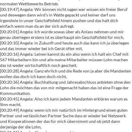
normalen Wettbewerbs Betrieb.
[00:19:47] Angela: Wir können nicht sagen wer wissen ein freier Beruf
und deswegen dann wird's in Watte gepackt und keiner darf uns
irgendwie in unser Geschäftsfeld hinein pushen und das halt dich
einfach wenn man da an der sich aufregt.
[00:20:01] Angela: Ich würde sowas über als Anlass nehmen und mir
genau überlegen erstens ist es überhaupt ein Geschäftsfeld für mich,
[00:20:10] Angela: in Zukunft und heute auch das kann ich ja überlegen
und das immer wieder bei ich Gerät öfter mit,
[00:20:16] Angela: Leinen kannst du ein also wenn ich halt ein Chef mit
567 Mitarbeitern bin und alle meine Mitarbeiter müssen Lohn machen
das ist weder wirtschaftlich noch gescheit.
[00:20:28] Angela: Ganz ehrlich und die Rede von ja aber die Mandanten
wollen das doch ich kann doch nicht,
[00:20:36] Angela: Buchhaltung und Jahresabschluss anbieten ohne den
Lohn die möchten das von mir mitgemacht haben das ist eine Frage der
Kommunikation.
[00:20:45] Angela: Also ich kann jedem Mandanten erklären warum es
Sinn macht,
[00:20:49] Angela: wenn ich mir natürlich im Hintergrund einen guten
Partner und verlässlichen Partner Suche dass er wieder bei Netzwerk
und Kooperationen der das für mich übernimmt und ob jetzt dann
derjenige der die Lohn,