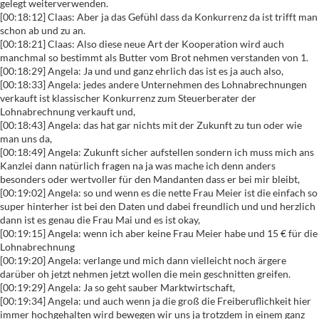
gelegt weiterverwenden.
[00:18:12] Claas: Aber ja das Gefühl dass da Konkurrenz da ist trifft man
schon ab und zu an.
[00:18:21] Claas: Also diese neue Art der Kooperation wird auch
manchmal so bestimmt als Butter vom Brot nehmen verstanden von 1.
[00:18:29] Angela: Ja und und ganz ehrlich das ist es ja auch also,
[00:18:33] Angela: jedes andere Unternehmen des Lohnabrechnungen
verkauft ist klassischer Konkurrenz zum Steuerberater der
Lohnabrechnung verkauft und,
[00:18:43] Angela: das hat gar nichts mit der Zukunft zu tun oder wie
man uns da,
[00:18:49] Angela: Zukunft sicher aufstellen sondern ich muss mich ans
Kanzlei dann natürlich fragen na ja was mache ich denn anders
besonders oder wertvoller für den Mandanten dass er bei mir bleibt,
[00:19:02] Angela: so und wenn es die nette Frau Meier ist die einfach so
super hinterher ist bei den Daten und dabei freundlich und und herzlich
dann ist es genau die Frau Mai und es ist okay,
[00:19:15] Angela: wenn ich aber keine Frau Meier habe und 15 € für die
Lohnabrechnung
[00:19:20] Angela: verlange und mich dann vielleicht noch ärgere
darüber oh jetzt nehmen jetzt wollen die mein geschnitten greifen.
[00:19:29] Angela: Ja so geht sauber Marktwirtschaft,
[00:19:34] Angela: und auch wenn ja die groß die Freiberuflichkeit hier
immer hochgehalten wird bewegen wir uns ja trotzdem in einem ganz