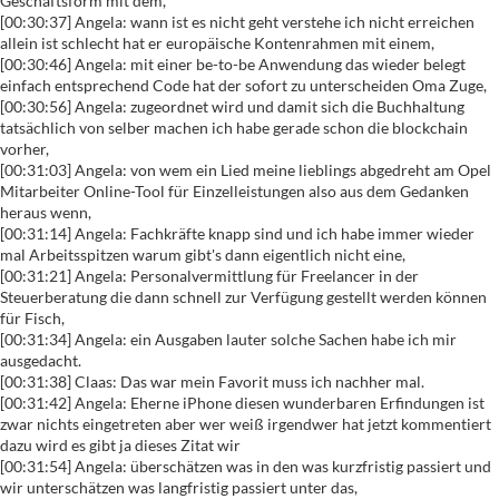
Geschäftsform mit dem,
[00:30:37] Angela: wann ist es nicht geht verstehe ich nicht erreichen
allein ist schlecht hat er europäische Kontenrahmen mit einem,
[00:30:46] Angela: mit einer be-to-be Anwendung das wieder belegt
einfach entsprechend Code hat der sofort zu unterscheiden Oma Zuge,
[00:30:56] Angela: zugeordnet wird und damit sich die Buchhaltung
tatsächlich von selber machen ich habe gerade schon die blockchain
vorher,
[00:31:03] Angela: von wem ein Lied meine lieblings abgedreht am Opel
Mitarbeiter Online-Tool für Einzelleistungen also aus dem Gedanken
heraus wenn,
[00:31:14] Angela: Fachkräfte knapp sind und ich habe immer wieder
mal Arbeitsspitzen warum gibt's dann eigentlich nicht eine,
[00:31:21] Angela: Personalvermittlung für Freelancer in der
Steuerberatung die dann schnell zur Verfügung gestellt werden können
für Fisch,
[00:31:34] Angela: ein Ausgaben lauter solche Sachen habe ich mir
ausgedacht.
[00:31:38] Claas: Das war mein Favorit muss ich nachher mal.
[00:31:42] Angela: Eherne iPhone diesen wunderbaren Erfindungen ist
zwar nichts eingetreten aber wer weiß irgendwer hat jetzt kommentiert
dazu wird es gibt ja dieses Zitat wir
[00:31:54] Angela: überschätzen was in den was kurzfristig passiert und
wir unterschätzen was langfristig passiert unter das,