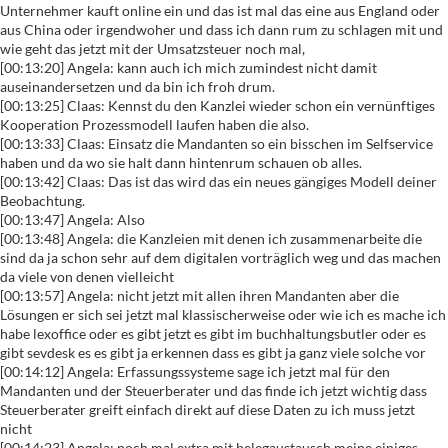
Unternehmer kauft online ein und das ist mal das eine aus England oder
aus China oder irgendwoher und dass ich dann rum zu schlagen mit und
wie geht das jetzt mit der Umsatzsteuer noch mal,
[00:13:20] Angela: kann auch ich mich zumindest nicht damit
auseinandersetzen und da bin ich froh drum.
[00:13:25] Claas: Kennst du den Kanzlei wieder schon ein vernünftiges
Kooperation Prozessmodell laufen haben die also.
[00:13:33] Claas: Einsatz die Mandanten so ein bisschen im Selfservice
haben und da wo sie halt dann hintenrum schauen ob alles.
[00:13:42] Claas: Das ist das wird das ein neues gängiges Modell deiner
Beobachtung.
[00:13:47] Angela: Also
[00:13:48] Angela: die Kanzleien mit denen ich zusammenarbeite die
sind da ja schon sehr auf dem digitalen vorträglich weg und das machen
da viele von denen vielleicht
[00:13:57] Angela: nicht jetzt mit allen ihren Mandanten aber die
Lösungen er sich sei jetzt mal klassischerweise oder wie ich es mache ich
habe lexoffice oder es gibt jetzt es gibt im buchhaltungsbutler oder es
gibt sevdesk es es gibt ja erkennen dass es gibt ja ganz viele solche vor
[00:14:12] Angela: Erfassungssysteme sage ich jetzt mal für den
Mandanten und der Steuerberater und das finde ich jetzt wichtig dass
Steuerberater greift einfach direkt auf diese Daten zu ich muss jetzt
nicht
[00:14:23] Angela: noch mal extra mit belegaustausch meine einiges,