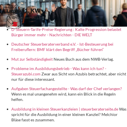
Links 51. KW
16. Dezember 2013
D-Steuern-Tarife-Preise-Regierung : Kalte Progression belastet
Bürger immer mehr - Nachrichten - DIE WELT
Deutscher Steuerberaterverband e.V. - Ist-Besteuerung bei
Freiberuflern: BMF klärt den Begriff „Bücher führen“
Mut zur Selbständigkeit
Neues Buch aus dem NWB-Verlag.
Probleme im Ausbildungsbetrieb - Was kann ich tun? -
Steuerazubi.com
Zwar aus Sicht von Azubis betrachtet, aber nicht
nur für diese interessant.
Aufgaben Steuerfachangestellte - Was darf der Chef verlangen?
Wenn es mal unangenehm wird, kann ein Blick in die Regeln
helfen.
Ausbildung in kleinen Steuerkanzleien | steuerberaterseite.de
Was
spricht für die Ausbildung in einer kleinen Kanzlei? Melchior
Bläse fasst es zusammen.