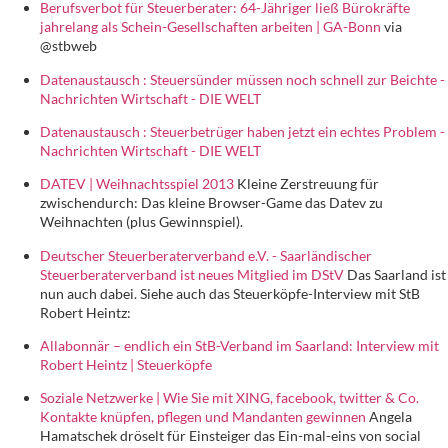
Berufsverbot für Steuerberater: 64-Jähriger ließ Bürokräfte
jahrelang als Schein-Gesellschaften arbeiten | GA-Bonn
via
@stbweb
Datenaustausch : Steuersünder müssen noch schnell zur Beichte -
Nachrichten Wirtschaft - DIE WELT
Datenaustausch : Steuerbetrüger haben jetzt ein echtes Problem -
Nachrichten Wirtschaft - DIE WELT
DATEV | Weihnachtsspiel 2013
Kleine Zerstreuung für
zwischendurch: Das kleine Browser-Game das Datev zu
Weihnachten (plus Gewinnspiel).
Deutscher Steuerberaterverband e.V. - Saarländischer
Steuerberaterverband ist neues Mitglied im DStV
Das Saarland ist
nun auch dabei. Siehe auch das Steuerköpfe-Interview mit StB
Robert Heintz:
Allabonnär – endlich ein StB-Verband im Saarland: Interview mit
Robert Heintz | Steuerköpfe
Soziale Netzwerke | Wie Sie mit XING, facebook, twitter & Co.
Kontakte knüpfen, pflegen und Mandanten gewinnen
Angela
Hamatschek dröselt für Einsteiger das Ein-mal-eins von social