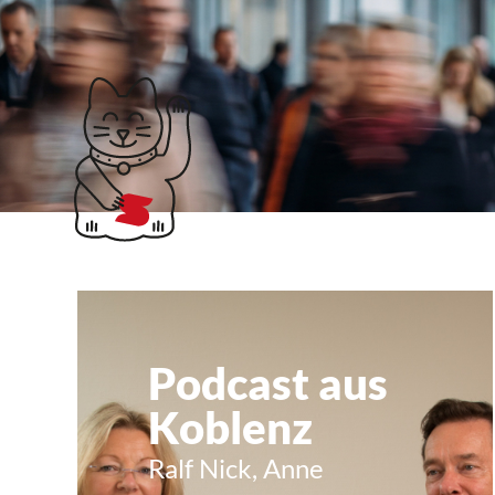
Klubticket buchen
Walter Mock
Podcast aus
Koblenz
Ralf Nick, Anne