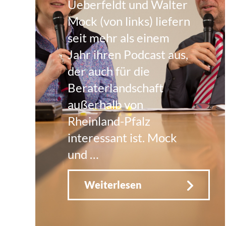
Ueberfeldt und Walter
Mock (von links) liefern
seit mehr als einem
Jahr ihren Podcast aus,
der auch für die
Beraterlandschaft
außerhalb von
Rheinland-Pfalz
interessant ist. Mock
und …
Weiterlesen