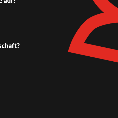
e auf?
schaft?