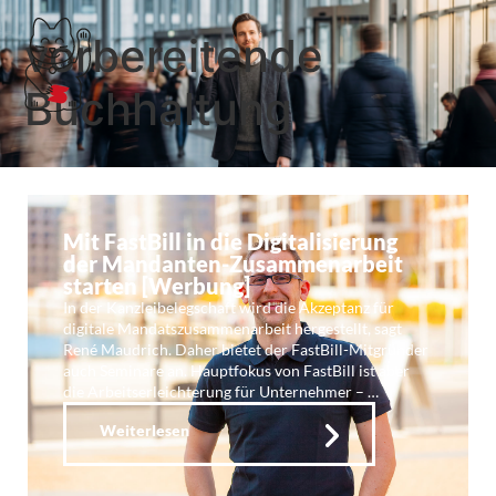
vorbereitende
Buchhaltung
Mit FastBill in die Digitalisierung
der Mandanten-Zusammenarbeit
starten [Werbung]
In der Kanzleibelegschaft wird die Akzeptanz für
digitale Mandatszusammenarbeit hergestellt, sagt
René Maudrich. Daher bietet der FastBill-Mitgründer
auch Seminare an. Hauptfokus von FastBill ist aber
die Arbeitserleichterung für Unternehmer – …
Weiterlesen