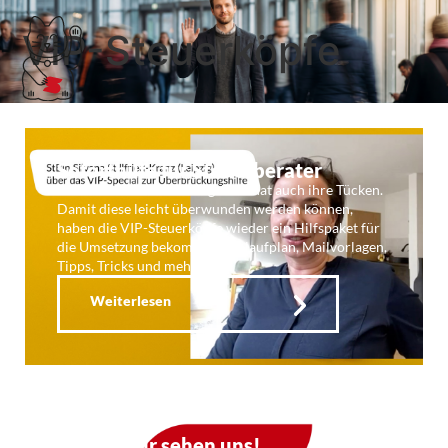
VIP-Steuerköpfe
Soforthilfe für Steuerberater
Die zweite Überbrückungshilfe hat auch ihre Tücken.
Damit diese leicht überwunden werden können,
haben die VIP-Steuerköpfe wieder ein Hilfspaket für
die Umsetzung bekommen: Ablaufplan, Mailvorlagen,
Tipps, Tricks und mehr. …
Weiterlesen
kf128: Wir sehen uns!