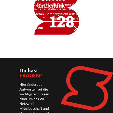
Nach dem Auftakterfolg in Köln musste die StB-Expo
in München leider ausfallen. Aber das hält den
Organisator Stefan Homberg nicht auf: Am 25. Juni
findet eine online-Expo statt. Er berichtet …
Weiterlesen
Du hast
FRAGEN?
Hier findest du
Antworten auf die
wichtigsten Fragen
rund um das VIP-
Netzwerk,
Mitgliedschaft und