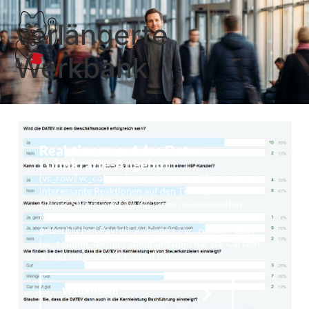
verlängerte
Werkbank
Reaktionen auf das Datev
Lohnkräfte-Angebot
[vc_row][vc_column][vc_column_text]Mir sind zwei
interessante Reaktionen auf den Tisch geflattert: Ein
kleines Stimmungsbild aus einem bundesweiten
Kanzleiverbund und eine Einschätzung eines
gewerblichen Payroll-Anbieters.[/vc_column_text]
[vc_column_text]Ein Stimmungsbild hat StB Carsten
Schulz eingesendet. Erstellt mit …
Weiterlesen