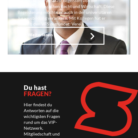
Zacharias Schneider ist begeistert von der
Schnittstelle zwischen Recht und Wirtschaft. Diese
Begeisterung möchte er auch in der universitären
Juraausbildung verankern. Mit Kollegen hat er
deshalb den VFS gegründet: Verein …
Weiterlesen
Du hast
FRAGEN?
Hier findest du
Antworten auf die
wichtigsten Fragen
rund um das VIP-
Netzwerk,
Mitgliedschaft und