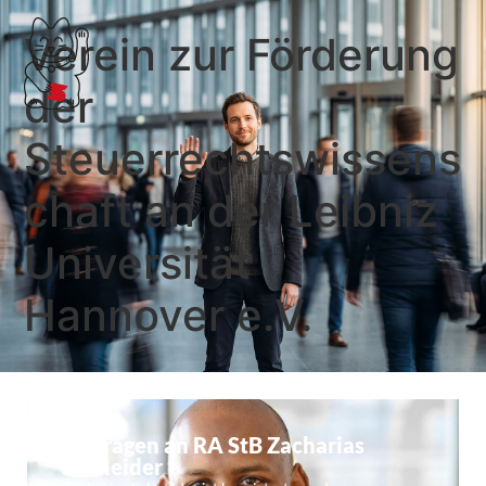
Verein zur Förderung
der
Steuerrechtswissens
chaft an der Leibniz
Universität
Hannover e.V.
10 Fragen an RA StB Zacharias
Schneider