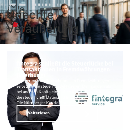
Unechte
Veräußerung
fintegra schließt die Steuerlücke bei
Transaktionen in Fremdwährungen
(Werbung)
Anleger müssen Transaktionen in Fremdwährungen
selbstständig steuerlich deklarieren. Denn anders als
bei anderen Kapitaleinkünften liefern Banken dabei
die steuerlichen Daten und Informationen nicht mit.
Die Nürnberger Kanzlei fintegra will diese …
Weiterlesen