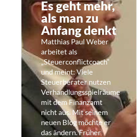
Es geht mehr,
als man zu
Anfang denkt
Matthias Paul Weber
arbeitet als
„Steuerconflictcoach“
und meint: Viele
Steuerberater nutzen
Verhandlungsspielräume
mit dem Finanzamt
nicht aus. Mit seinem
neuen Blog möchte er
das ändern. Früher