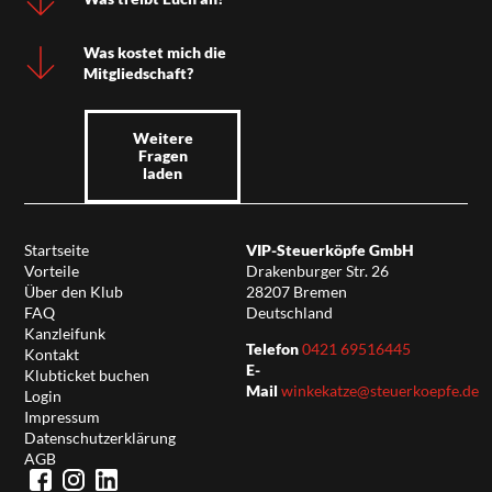
Was kostet mich die
Mitgliedschaft?
Weitere
Fragen
laden
Startseite
VIP-Steuerköpfe GmbH
Vorteile
Drakenburger Str. 26
Über den Klub
28207 Bremen
FAQ
Deutschland
Kanzleifunk
Telefon
0421 69516445
Kontakt
E-
Klubticket buchen
Mail
winkekatze@steuerkoepfe.de
Login
Impressum
Datenschutzerklärung
AGB