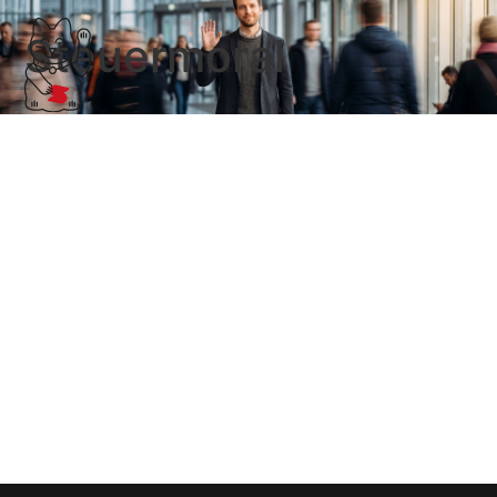
Steuermoral
Links 7. KW
Wer es verpasst hat: Am Freitag fand hier die erste
steuerkoepfe.de-youtube-Gala statt. Aus Anlass eines
gelungenen Kanzlei-Image-Videos habe ich mal
nachgeschaut, wie sich amerikanische Werbung dem
Thema Steuererklärung nähert. Das …
Weiterlesen