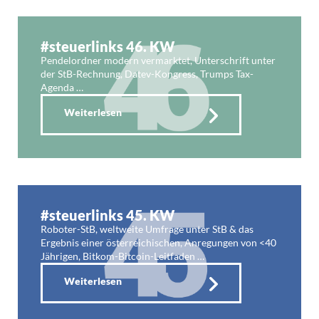
#steuerlinks 46. KW
Pendelordner modern vermarktet, Unterschrift unter
der StB-Rechnung, Datev-Kongress, Trumps Tax-
Agenda …
Weiterlesen
#steuerlinks 45. KW
Roboter-StB, weltweite Umfrage unter StB & das
Ergebnis einer österreichischen, Anregungen von <40
Jährigen, Bitkom-Bitcoin-Leitfaden …
Weiterlesen