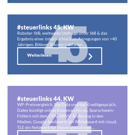
#steuerlinks 45. KW
Roboter-StB, weltweite Umfrage unter StB & das
Ergebnis einer österreichischen, Anregungen von <40
Jährigen, Bitkom-Bitcoin-Leitfaden …
Weiterlesen
#steuerlinks 44. KW
WP-Preisvergleich, Big Data und das Kreditgespräch,
Datev kündigt online Kassenarchiv an, Sparschwein-
Füttern mit dem CPA, StBVV-Änderung in den
Medien, Google Jamboard: ein Whiteboard mit cloud,
TLE ein Netzwerk für Steuerspezialisten …