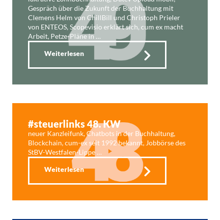
Gespräch über die Zukunft der Buchhaltung mit
Clemens Helm von ChillBill und Christoph Prieler
von ENTEOS, Scopevisio erklärt sich, cum ex macht
Arbeit, Petze-Pläne in …
Weiterlesen
#steuerlinks 48. KW
neuer Kanzleifunk, Chatbots in der Buchhaltung,
Blockchain, cum-ex seit 1992 bekannt, Jobbörse des
StBV-Westfalen-Lippe …
Weiterlesen