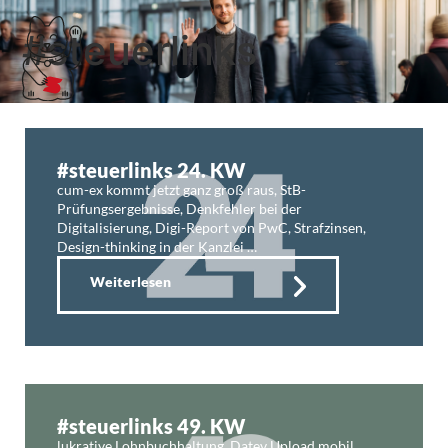
#steuerlinks
#steuerlinks 24. KW
cum-ex kommt jetzt ganz groß raus, StB-
Prüfungsergebnisse, Denkfehler bei der
Digitalisierung, Digi-Report von PwC, Strafzinsen,
Design-thinking in der Kanzlei …
Weiterlesen
#steuerlinks 49. KW
lukrative Lohnbuchhaltung, Datev Upload mobil,