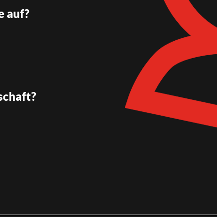
e auf?
schaft?