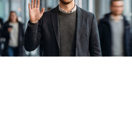
des StBV Bremen
pps