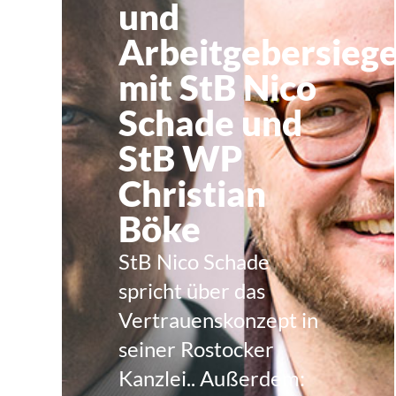
und
Arbeitgebersiege
mit StB Nico
Schade und
StB WP
Christian
Böke
StB Nico Schade
spricht über das
Vertrauenskonzept in
seiner Rostocker
Kanzlei.. Außerdem: