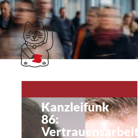
Klubticket buchen
Steuerbord Rostoc
Kanzleifunk
86:
Vertrauensarbeit