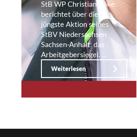
StB WP Christian Böke
berichtet über die
jüngste Aktion seines
StBV Niedersachsen
Sachsen-Anhalt: das
Arbeitgebersiegel. …
Weiterlesen