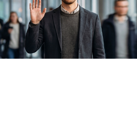
k
szeit