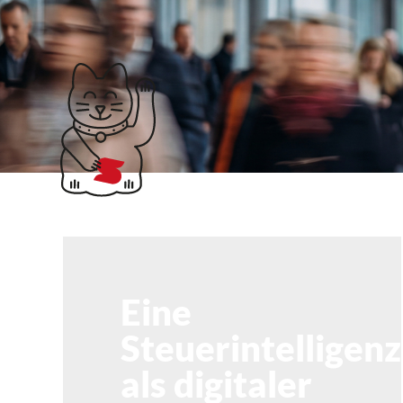
Klubticket buchen
Steffen Kirchhoff
Eine
Steuerintelligenz
als digitaler