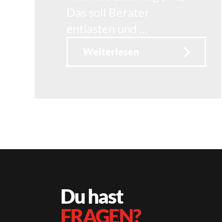
Das soll Berater
entlasten und …
Weiterlesen
Du hast
FRAGEN?