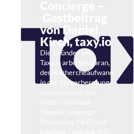
Concierge –
Gastbeitrag
von Daniel
Kirch, taxy.io
Die Gründer von
Taxy.io arbeiten daran,
den Rechercheaufwand
in der Steuerberatung
zu reduzieren. Sie
setzen dabei auf
Natural Language
Processing (NLP) und
Machine Learning (ML).