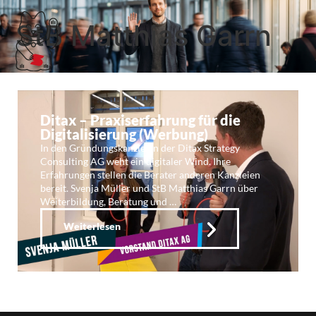
StB Matthias Garrn
Ditax – Praxiserfahrung für die
Digitalisierung (Werbung)
In den Gründungskanzleien der Ditax Strategy
Consulting AG weht ein digitaler Wind. Ihre
Erfahrungen stellen die Berater anderen Kanzleien
bereit. Svenja Müller und StB Matthias Garrn über
Weiterbildung, Beratung und …
Weiterlesen