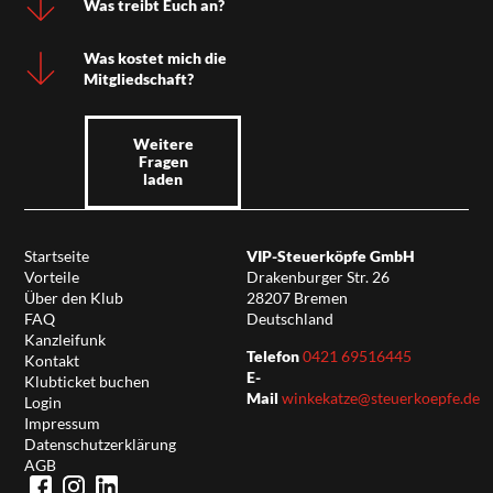
Was treibt Euch an?
Was kostet mich die
Mitgliedschaft?
Weitere
Fragen
laden
Startseite
VIP-Steuerköpfe GmbH
Vorteile
Drakenburger Str. 26
Über den Klub
28207 Bremen
FAQ
Deutschland
Kanzleifunk
Telefon
0421 69516445
Kontakt
E-
Klubticket buchen
Mail
winkekatze@steuerkoepfe.de
Login
Impressum
Datenschutzerklärung
AGB