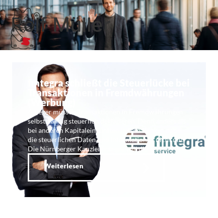
Rolf Müller
fintegra schließt die Steuerlücke bei
Transaktionen in Fremdwährungen
(Werbung)
Anleger müssen Transaktionen in Fremdwährungen
selbstständig steuerlich deklarieren. Denn anders als
bei anderen Kapitaleinkünften liefern Banken dabei
die steuerlichen Daten und Informationen nicht mit.
Die Nürnberger Kanzlei fintegra will diese …
Weiterlesen