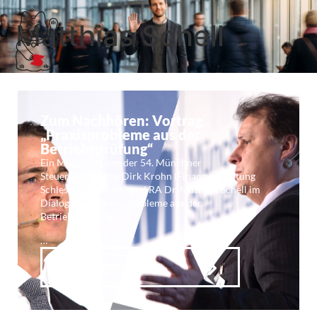
Matthias Schell
Zum Nachhören: Vortrag
„Praxisprobleme aus der
Betriebsprüfung“
Ein Mitschnitt von der 54. Münchner
Steuerfachtagung. Dirk Krohn (Finanzverwaltung
Schleswig-Holstein) und RA Dr. Matthias Schell im
Dialog über „Praxisprobleme aus der
Betriebsprüfung“.
…
Weiterlesen