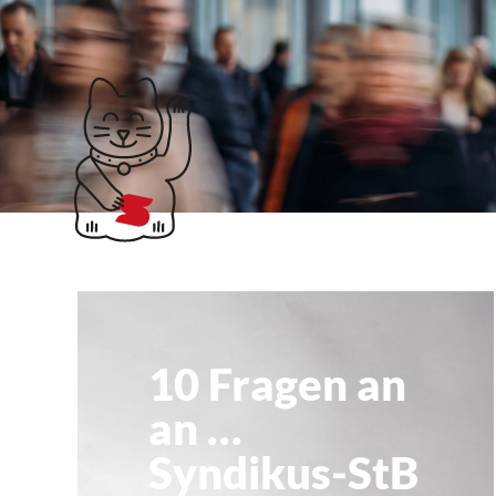
Klubticket buchen
künstliche intellige
10 Fragen an
an …
Syndikus-StB