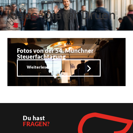
Klaus-Dieter Drüen
Fotos von der 54. Münchner
Steuerfachtagung
Weiterlesen
Du hast
FRAGEN?