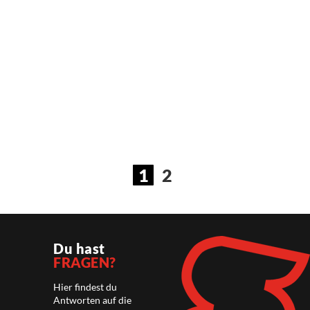
Hellocash
Registrierkasse für Österreich. RKSV konform, ein
Jahr kostenlos nutzbar. …
Weiterlesen
1
2
Du hast
FRAGEN?
Hier findest du
Antworten auf die