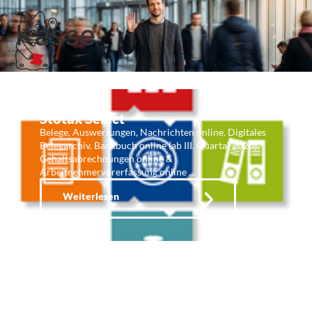
Kasse
Stotax Select
Belege, Auswertungen, Nachrichten online. Digitales
Belegarchiv. Bankbuch online (ab III. Quartal 2020).
Gehaltsabrechnungen online &
Arbeitnehmervorerfassung online …
Weiterlesen
APRO Kassensysteme
Hard- und Software für Kassenbedarf …