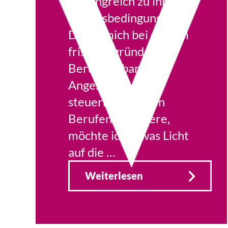
umfangreich zu ihren
Arbeitsbedingungen.
Da ich mich bei diesem
frisch gegründeten
Berufsverband für
Angestellte in den
steuerberatenden
Berufen engagiere,
möchte ich etwas Licht
auf die …
Weiterlesen