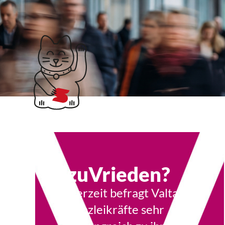
Klubticket buchen
Kanzleikräfte
zuVrieden?
Derzeit befragt Valtaxa
Kanzleikräfte sehr