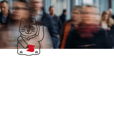
Klubticket buchen
Ingrid Arndt-Brauer
Finanzgerichtsta
im
Schnelldurchlauf