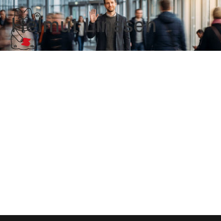
Helmut Linssen
Links 7. KW
Wer es verpasst hat: Am Freitag fand hier die erste
steuerkoepfe.de-youtube-Gala statt. Aus Anlass eines
gelungenen Kanzlei-Image-Videos habe ich mal
nachgeschaut, wie sich amerikanische Werbung dem
Thema Steuererklärung nähert. Das …
Weiterlesen