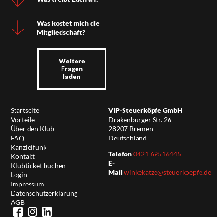
Was kostet mich die
Mitgliedschaft?
Weitere
Fragen
laden
Startseite
VIP-Steuerköpfe GmbH
Vorteile
Drakenburger Str. 26
Über den Klub
28207 Bremen
FAQ
Deutschland
Kanzleifunk
Telefon
0421 69516445
Kontakt
E-
Klubticket buchen
Mail
winkekatze@steuerkoepfe.de
Login
Impressum
Datenschutzerklärung
AGB