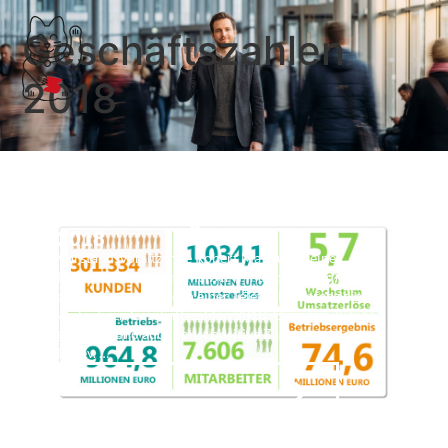
Geschäftszahlen
2018
Datev vorläufige Geschäftszahlen
2018
Vorstandsvorsitzende Robert Mayr und seine
Kollegin Diana Windmeißer (Finanzvorstand)
präsentierten heute in einer Telefonkonferenz die
vorläufigen Geschäftszahlen 2018: Umsatzmilliarde
geknackt und auch sonst positive Zahlen von der
Datev. …
Weiterlesen