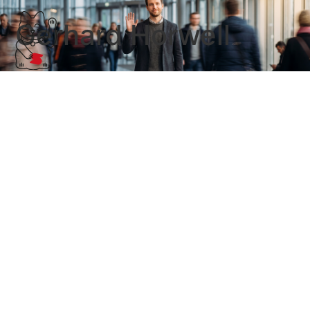
Gerhard Horwell
Das ist meine Vorstellung von guten
Kanzleivideos
So stelle ich mir gute Kanzleivideos vor: 1.
Beraterpersönlichkeit vorstellen 2. Eine
Leistung/Zielgruppe in den Fokus 3. Mandanten
sprechen lassen. Engagierter, verlässlicher,
bezahlbarer Steuerberater für Handwerker. Das ist in
Kürze …
Weiterlesen