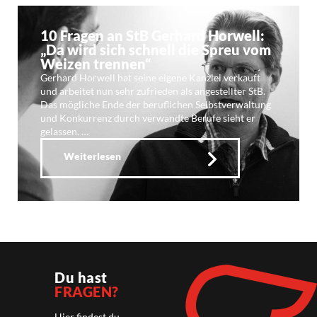
10 Fragen an StB Gerhard Horwell:
„Da wird sich schnell die Spreu vom
Weizen trennen“
Gerhard Horwell hat seine eigene Kanzlei verkauft
und arbeitet nun sehr zufrieden als angestellter StB.
Das mögliche Ende der beruflichen Selbstverwaltung
und Konkurrenz durch verwandte Berufe sieht er
gelassen. …
Weiterlesen
Du hast
FRAGEN?
Hier findest du