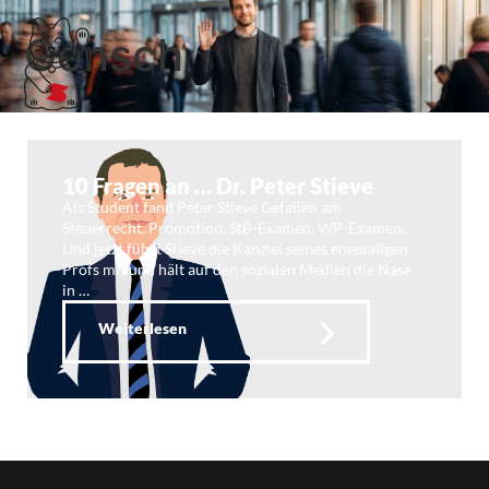
Gensch
10 Fragen an … Dr. Peter Stieve
Als Student fand Peter Stieve Gefallen am
Steuerrecht. Promotion, StB-Examen, WP-Examen.
Und jetzt führt Stieve die Kanzlei seines ehemaligen
Profs mit und hält auf den sozialen Medien die Nase
in …
Weiterlesen