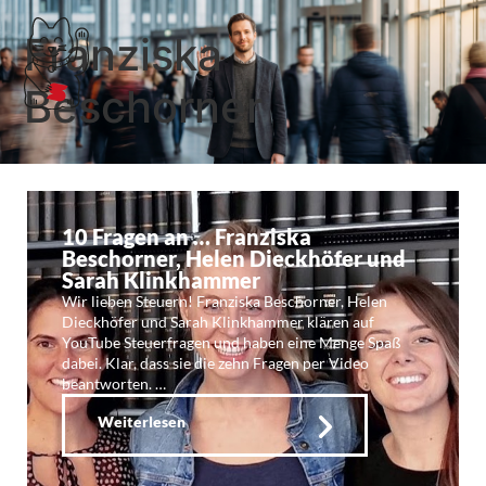
Franziska
Beschorner
10 Fragen an … Franziska
Beschorner, Helen Dieckhöfer und
Sarah Klinkhammer
Wir lieben Steuern! Franziska Beschorner, Helen
Dieckhöfer und Sarah Klinkhammer klären auf
YouTube Steuerfragen und haben eine Menge Spaß
dabei. Klar, dass sie die zehn Fragen per Video
beantworten. …
Weiterlesen