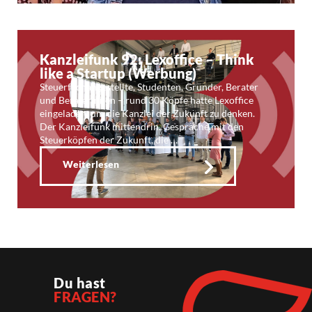
Kanzleifunk 92: Lexoffice – Think
like a Startup (Werbung)
Steuerfachangestellte, Studenten, Gründer, Berater
und Beraterinnen – rund 30 Köpfe hatte Lexoffice
eingeladen, um die Kanzlei der Zukunft zu denken.
Der Kanzleifunk mittendrin. Gespräche mit den
Steuerköpfen der Zukunft, die …
Weiterlesen
Du hast
FRAGEN?