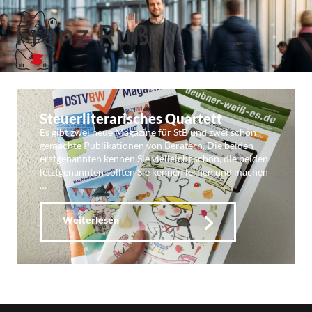
Franz Ruß
Steuerliterarisches Quartett
Es gibt zwei neue Magazine für StB und zwei schön
gemachte Publikationen von Beratern. Die beiden
erstgenannten kennen Sie vielleicht schon, die beiden
letztgenannten sollten Sie kennen lernen und machen
…
Weiterlesen