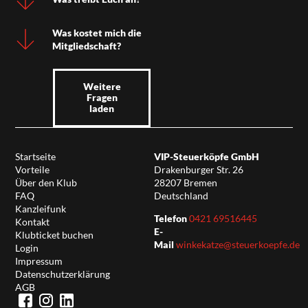
Was kostet mich die
Mitgliedschaft?
Weitere
Fragen
laden
Startseite
VIP-Steuerköpfe GmbH
Vorteile
Drakenburger Str. 26
Über den Klub
28207 Bremen
FAQ
Deutschland
Kanzleifunk
Telefon
0421 69516445
Kontakt
E-
Klubticket buchen
Mail
winkekatze@steuerkoepfe.de
Login
Impressum
Datenschutzerklärung
AGB