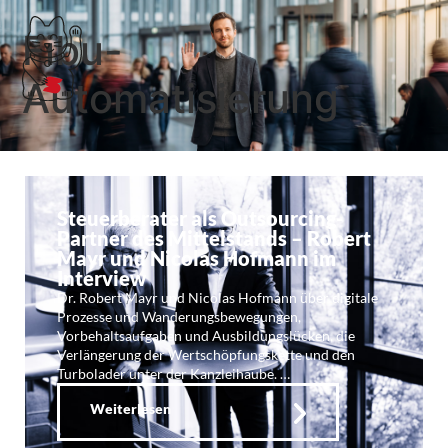
Fibu-
Automatisierung
Steuerberater als Outsourcing-
Partner des Mittelstands – Robert
Mayr und Nicolas Hofmann im
Interview
Dr. Robert Mayr und Nicolas Hofmann über digitale
Prozesse und Wanderungsbewegungen,
Vorbehaltsaufgaben und Ausbildungslücken, die
Verlängerung der Wertschöpfungskette und den
Turbolader unter der Kanzleihaube. …
Weiterlesen