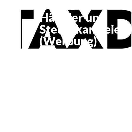
Online-
Händler und
Steuerkanzleien
(Werbung)
Taxdoo überwacht und
meldet die
Umsatzsteuer für
online-Händler und
liefert Kanzleien die
Daten für die FiBu –
automatisiert und
zuverlässig. Dieser
Deal erspart