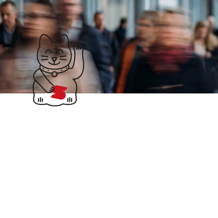
Klubticket buchen
EU
Taxdoo: EU-
weite USt
und Fibu für