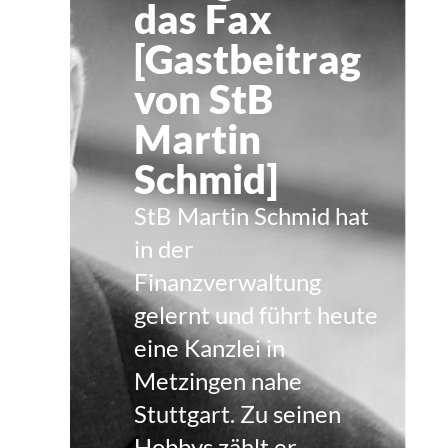
das Fax
[Gastbeitrag
von StB
Martin
Schmid]
StB Martin Schmid hat
in der
Finanzverwaltung
gelernt und führt heute
eine Kanzlei in
Metzingen nahe
Stuttgart. Zu seinen
Hobbys zählt er