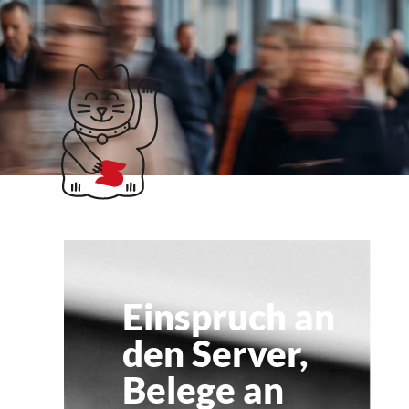
Klubticket buchen
Elster
Einspruch an
den Server,
Belege an