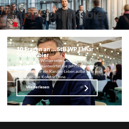
Elmar Schlicksbier
10 Fragen an … StB WP Elmar
Schlicksbier
Ein zufälliges Wiedersehen auf der cebit: Elmar
Schlicksbier beantwortet die zehn Fragen und
berichtet über ein Kanzlei-Leben außerhalb und
innerhalb der Komfortzone. …
Weiterlesen