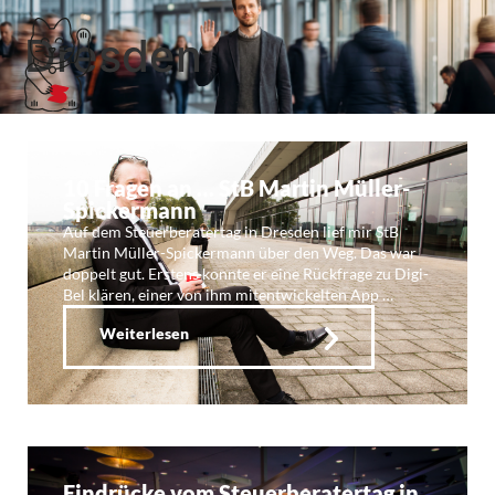
Dresden
10 Fragen an … StB Martin Müller-
Spickermann
Auf dem Steuerberatertag in Dresden lief mir StB
Martin Müller-Spickermann über den Weg. Das war
doppelt gut. Erstens konnte er eine Rückfrage zu Digi-
Bel klären, einer von ihm mitentwickelten App …
Weiterlesen
Eindrücke vom Steuerberatertag in