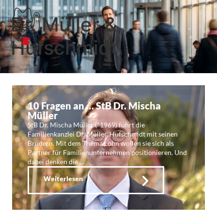
Dr. Müller &
Hufschmidt
10 Fragen an … StB Dr. Mischa
Müller
StB Dr. Mischa Müller (*1969) führt die
Familienkanzlei Dr. Müller, Hufschmidt mit seinen
Brüdern. Mit dem Thema Lohn wollen sie sich als
Partner für Familienunternehmen positionieren. Und
dabei denken die …
Weiterlesen