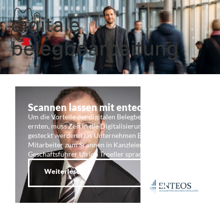
digitale
belegbearbeitung
Scannen lassen mit enteos
Um die Vorteile der digitalen Belegbearbeitung zu
ernten, muss Zeit in die Digitalisierung der Belege
gesteckt werden. Das Unternehmen Enteos sendet
Mitarbeiter zum Scannen in Kanzleien.
Geschäftsführer Ulrich Troeller sprach …
Weiterlesen