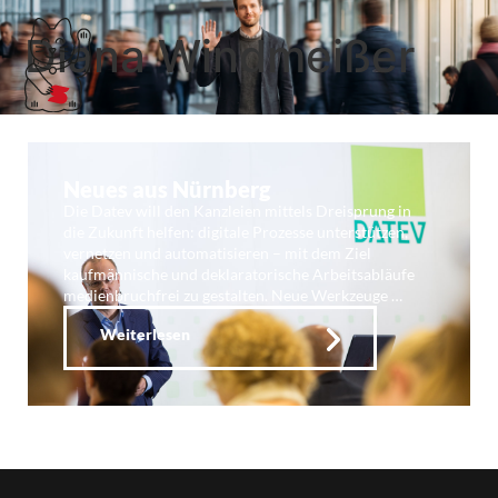
Diana Windmeißer
Neues aus Nürnberg
Die Datev will den Kanzleien mittels Dreisprung in
die Zukunft helfen: digitale Prozesse unterstützen,
vernetzen und automatisieren – mit dem Ziel
kaufmännische und deklaratorische Arbeitsabläufe
medienbruchfrei zu gestalten. Neue Werkzeuge …
Weiterlesen