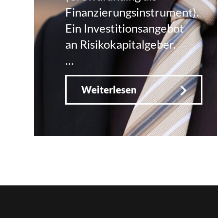
Finanzierungsinstrument).
Ein Investitionsangebot
an Risikokapitalgeber.
…
Weiterlesen