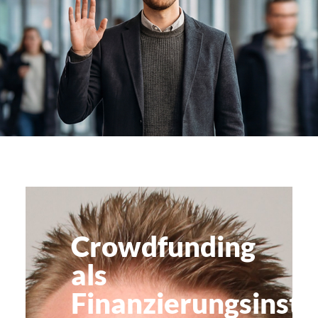
st
m
Crowdfunding
als
Finanzierungsinst