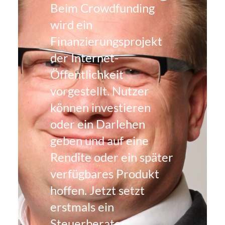
Beim Crowdfunding
wird ein
Finanzierungsprojekt
der Internet-
Öffentlichkeit
vorgestellt. Nutzer
können investieren
oder ein Darlehen
geben und auf eine
Rendite oder ein später
verfügbares Produkt
hoffen. Jetzt setzt
erstmals ein
Steuerberater …