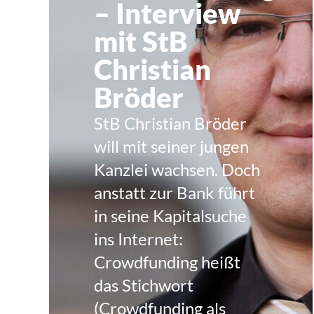
– Interview
mit StB
Christian
Bröder
StB Christian Bröder
will mit seiner jungen
Kanzlei wachsen. Doch
anstatt zur Bank führt
in seine Kapitalsuche
ins Internet:
Crowdfunding heißt
das Stichwort
(Crowdfunding als