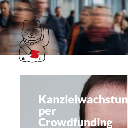
Klubticket buchen
Deutsche Mikroinve
Kanzleiwachstu
per
Crowdfunding