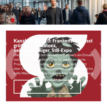
blockchain
Kanzleifunk 110: Frankenstein lässt
grüßen – Bizzbloxx,
Seiteneinsteiger, StB-Expo
Die Datev forscht mit namhaften Partnern am Einsatz
von Blockchain-Technologien für kaufmännische
Prozesse. Seiteneinsteiger Johannes Franz spricht
über Verfahrensdokumentationen und den Sprung ins
kalte Wasser der Steuerbranche. Und Stefan Homberg
…
Weiterlesen