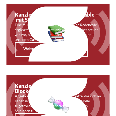
Kanzleifunk 44: Highly profitable –
mit StB Durica Radenovic
Eine muntere Folge mit Gast: StB Durica Radenovic
ergänzte unseren Literaturzirkel. Drei Bücher stellen
wir vor, hüpfen dabei munter umher und landen –
unserem Gast sei Dank – immer wieder …
Weiterlesen
Kanzleifunk 43: Babyboomer,
Blockchain und Kaugummi
Angela erwärmt sich für Beratungsansätze, die sich an
Lebensalter und -situationen orientieren. Hölle
zugefroren: Die Big4 kooperieren. Blockchain-
Spielchen fürs Meeting. Und Kaugummi. …