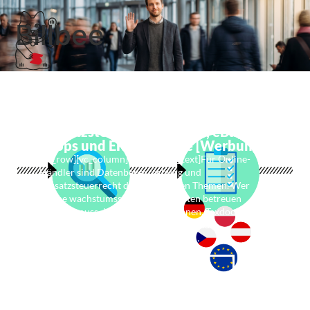
Billbee
taxdoo – Automatisierte
Umsatzsteuer für Amazon, eBay,
Shops und ERP-Systeme [Werbung]
[vc_row][vc_column][vc_column_text]Für Online-
Händler sind Datenbeherrschung und
Umsatzsteuerrecht die dominanten Themen. Wer
solche wachstumsstarken Mandanten betreuen
möchte, muss dabei mithalten können. Taxdoo ist der
digitale One-Stop-Shop für internationale
Umsatzsteuer und versetzt Händler …
Weiterlesen