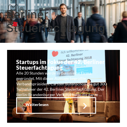
Berliner
Steuerfachtagung
Startups im Fokus der 42. Berliner
Steuerfachtagung
Alle 20 Stunden werde in Berlin eine Firma
gegründet. Mit dieser Aussage begrüßte
Verbandspräsident Carsten Butenschön die gut 300
Teilnehmer der 42. Berliner Steuerfachtagung. Der
Berlin-Brandenburger Verband hatte die ganze …
Weiterlesen