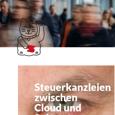
Klubticket buchen
accountants
Steuerkanzleien
zwischen
Cloud und